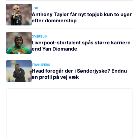
JOB
Anthony Taylor får nyt topjob kun to uger
efter dommerstop
OVERBLIK
Liverpool-stortalent spås større karriere
end Yan Diomande
TRANSFERS
Hvad foregår der i Sønderjyske? Endnu
en profil på vej væk