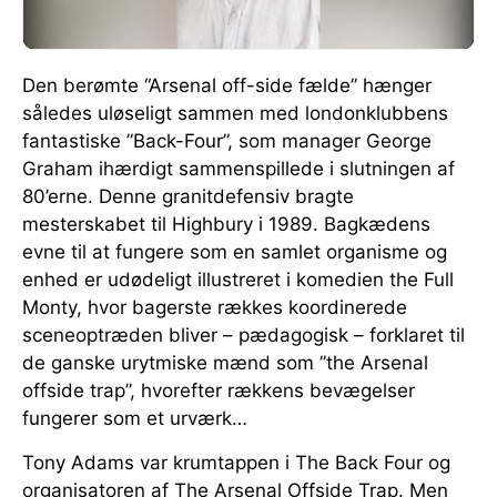
Den berømte “Arsenal off-side fælde” hænger
således uløseligt sammen med londonklubbens
fantastiske ”Back-Four”, som manager George
Graham ihærdigt sammenspillede i slutningen af
80’erne. Denne granitdefensiv bragte
mesterskabet til Highbury i 1989. Bagkædens
evne til at fungere som en samlet organisme og
enhed er udødeligt illustreret i komedien the Full
Monty, hvor bagerste rækkes koordinerede
sceneoptræden bliver – pædagogisk – forklaret til
de ganske urytmiske mænd som ”the Arsenal
offside trap”, hvorefter rækkens bevægelser
fungerer som et urværk…
Tony Adams var krumtappen i The Back Four og
organisatoren af The Arsenal Offside Trap. Men