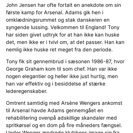
John Jensen har ofte fortalt en anekdote om sin
første kamp for Arsenal. Adams gik hen i
omklædningsrummet og stak danskeren en
syngende lussing. Velkommen til England! Tony
har siden givet udtryk for at han ikke kan huske
det, men ikke er i tvivl om, at det passer. Han kan
nemlig ikke huske ret meget fra den periode.
Tony fik sit gennembrud i sæsonen 1986-87, hvor
George Graham kom til som chef. Han var ikke
nogen elegantier og heller ikke just hurtig, men
han var effektiv og i besiddelse af stærke
lederegenskaber.
Omtrent samtidig med Arsène Wengers ankomst
til Arsenal havde Adams gennemgået en
rehabilitering ovenpå adskillige skandaler med
spritkørsel og en dom på fire måneders fængsel.
Under Wenger ændrede klubbens image sig fra