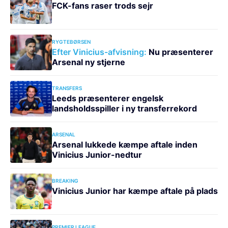
FCK-fans raser trods sejr
RYGTEBØRSEN
Efter Vinicius-afvisning:
Nu præsenterer
Arsenal ny stjerne
TRANSFERS
Leeds præsenterer engelsk
landsholdsspiller i ny transferrekord
ARSENAL
Arsenal lukkede kæmpe aftale inden
Vinicius Junior-nedtur
BREAKING
Vinicius Junior har kæmpe aftale på plads
PREMIER LEAGUE