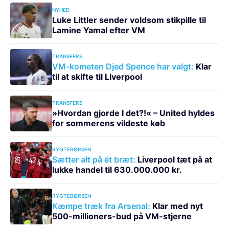
NYHED
Luke Littler sender voldsom stikpille til
Lamine Yamal efter VM
TRANSFERS
VM-kometen Djed Spence har valgt:
Klar
til at skifte til Liverpool
TRANSFERS
»Hvordan gjorde I det?!« – United hyldes
for sommerens vildeste køb
RYGTEBØRSEN
Sætter alt på ét bræt:
Liverpool tæt på at
lukke handel til 630.000.000 kr.
RYGTEBØRSEN
Kæmpe træk fra Arsenal:
Klar med nyt
500-millioners-bud på VM-stjerne