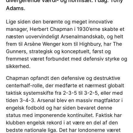
divergerende værdi- og normsæt. I dag: Tony
Adams.
Lige siden den berømte og meget innovative
manager, Herbert Chapman i 1930’erne skabte et
næsten uovervindeligt Arsenalmandskab, og helt
frem til Arsène Wenger kom til Highbury, har The
Gunners, strategisk og konceptuelt, først og
fremmest været forbundet med defensiv styrke og
sikkerhed.
Chapman opfandt den defensive og destruktive
centerhalf-rolle, der medførte et nærmest globalt
taktisk systemskifte fra 2-3-5 til 3-2-5, eller med
tiden 3-4-3. Arsenal blev en massiv magtfaktor i
engelsk fodbold og har siden bevaret denne
status med imponerende kontinuitet. Faktisk har
klubben engelsk rekord i at være en del af den
bedste nationale liga. Det har londonerne været