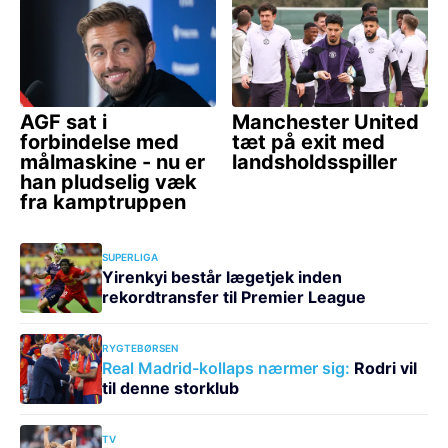
SUPERLIGA
Yirenkyi består lægetjek inden
rekordtransfer til Premier League
RYGTEBØRSEN
Real Madrid-kollaps nærmer sig:
Rodri vil
til denne storklub
TV