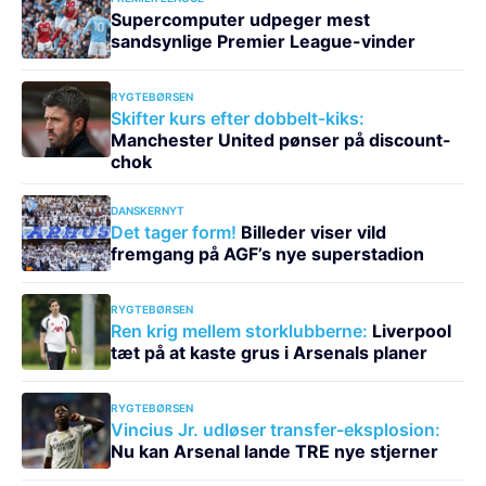
Supercomputer udpeger mest
sandsynlige Premier League-vinder
RYGTEBØRSEN
Skifter kurs efter dobbelt-kiks:
Manchester United pønser på discount-
chok
DANSKERNYT
Det tager form!
Billeder viser vild
fremgang på AGF’s nye superstadion
RYGTEBØRSEN
Ren krig mellem storklubberne:
Liverpool
tæt på at kaste grus i Arsenals planer
RYGTEBØRSEN
Vincius Jr. udløser transfer-eksplosion:
Nu kan Arsenal lande TRE nye stjerner