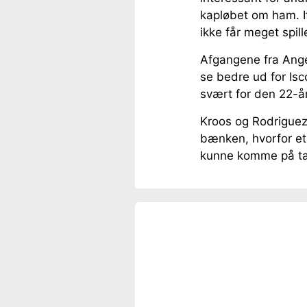
kapløbet om ham. If
ikke får meget spill
Afgangene fra Angel 
se bedre ud for Isc
svært for den 22-år
Kroos og Rodriguez
bænken, hvorfor et 
kunne komme på ta