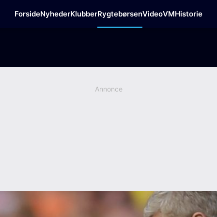
Forside
Nyheder
Klubber
Rygtebørsen
Video
VM
Historie
Annonce