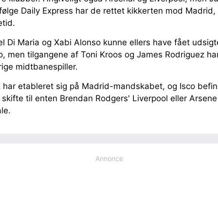
ølge Daily Express har de rettet kikkerten mod Madrid, 
etid.
Di Maria og Xabi Alonso kunne ellers have fået udsigten t
o, men tilgangene af Toni Kroos og James Rodriguez har
ige midtbanespiller.
 har etableret sig på Madrid-mandskabet, og Isco befin
skifte til enten Brendan Rodgers' Liverpool eller Arse
le.
Annonce