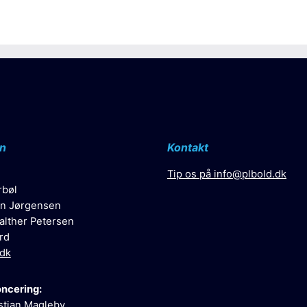
n
Kontakt
Tip os på
info@plbold.dk
rbøl
n Jørgensen
alther Petersen
rd
.dk
oncering:
stian Magleby