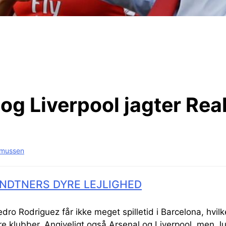
og Liverpool jagter Rea
smussen
NDTNERS DYRE LEJLIGHED
edro Rodriguez får ikke meget spilletid i Barcelona, hvil
re klubber. Angiveligt også Arsenal og Liverpool, men Ju