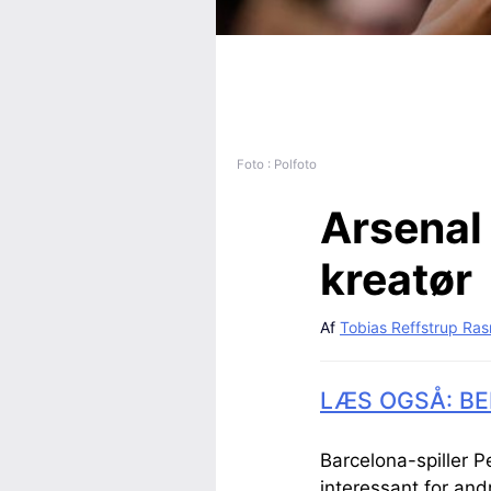
Foto : Polfoto
Arsenal 
kreatør
Af
Tobias Reffstrup Ra
LÆS OGSÅ: BE
Barcelona-spiller P
interessant for and