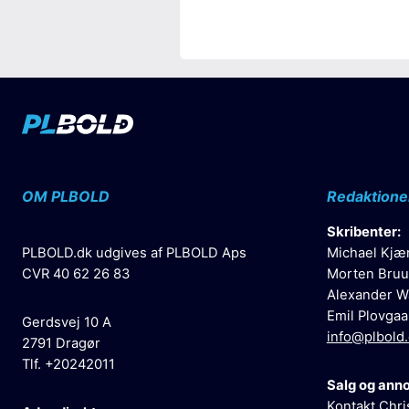
OM PLBOLD
Redaktione
Skribenter:
PLBOLD.dk udgives af PLBOLD Aps
Michael Kjæ
CVR 40 62 26 83
Morten Bruu
Alexander W
Emil Plovgaa
Gerdsvej 10 A
info@plbold
2791 Dragør
Tlf. +20242011
Salg og ann
Kontakt Chri