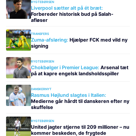
RYGTEBØRSEN
Liverpool sætter alt på ét bræt:
Forbereder historisk bud på Salah-
afløser
TRANSFERS
Zuma-afsløring:
Hjælper FCK med vild ny
signing
RYGTEBØRSEN
Chokbølger i Premier League:
Arsenal tæt
på at kapre engelsk landsholdsspiller
DANSKERNYT
Rasmus Højlund slagtes i Italien:
Medierne går hårdt til danskeren efter ny
skuffelse
RYGTEBØRSEN
United jagter stjerne til 209 millioner – nu
kommer beskeden, de frygtede