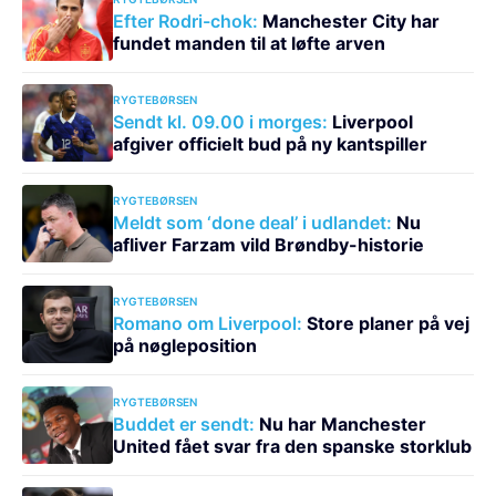
Efter Rodri-chok:
Manchester City har
fundet manden til at løfte arven
RYGTEBØRSEN
Sendt kl. 09.00 i morges:
Liverpool
afgiver officielt bud på ny kantspiller
RYGTEBØRSEN
Meldt som ‘done deal’ i udlandet:
Nu
afliver Farzam vild Brøndby-historie
RYGTEBØRSEN
Romano om Liverpool:
Store planer på vej
på nøgleposition
RYGTEBØRSEN
Buddet er sendt:
Nu har Manchester
United fået svar fra den spanske storklub