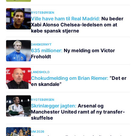
RYGTEBØRSEN
Ville have ham til Real Madrid:
Nu beder
Xabi Alonso Chelsea-ledelsen om at
købe spansk stjerne
DANSKERNYT
635 millioner:
Ny melding om Victor
Froholdt
LANDSHOLD
Chokudmelding om Brian Riemer:
“Det er
en skandale”
RYGTEBØRSEN
Skrinlægger jagten:
Arsenal og
Manchester United ramt af ny transfer-
skuffelse
VM 2026