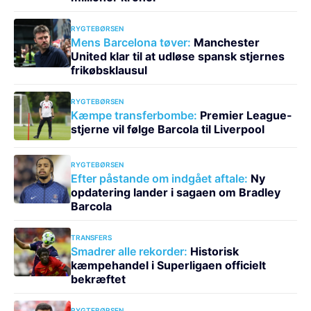
RYGTEBØRSEN
Mens Barcelona tøver:
Manchester
United klar til at udløse spansk stjernes
frikøbsklausul
RYGTEBØRSEN
Kæmpe transferbombe:
Premier League-
stjerne vil følge Barcola til Liverpool
RYGTEBØRSEN
Efter påstande om indgået aftale:
Ny
opdatering lander i sagaen om Bradley
Barcola
TRANSFERS
Smadrer alle rekorder:
Historisk
kæmpehandel i Superligaen officielt
bekræftet
RYGTEBØRSEN