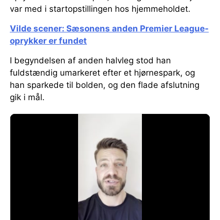
var med i startopstillingen hos hjemmeholdet.
Vilde scener: Sæsonens anden Premier League-
oprykker er fundet
I begyndelsen af anden halvleg stod han
fuldstændig umarkeret efter et hjørnespark, og
han sparkede til bolden, og den flade afslutning
gik i mål.