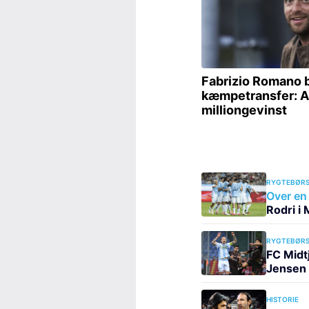
RYGTEBØRS
Over en 
Rodri i
RYGTEBØRS
FC Midt
Jensen 
HISTORIE