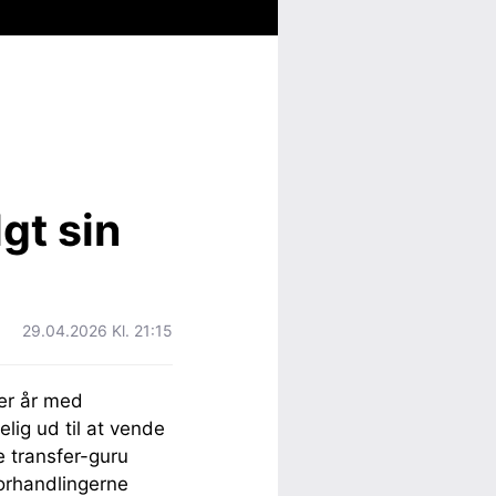
gt sin
29.04.2026 Kl. 21:15
er år med
lig ud til at vende
e transfer-guru
orhandlingerne