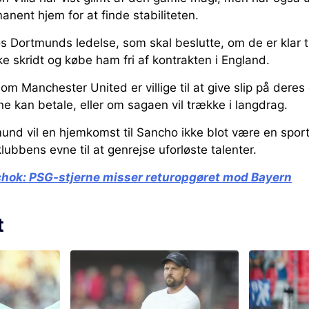
anent hjem for at finde stabiliteten.
s Dortmunds ledelse, som skal beslutte, om de er klar ti
 skridt og købe ham fri af kontrakten i England.
m Manchester United er villige til at give slip på deres d
ne kan betale, eller om sagaen vil trække i langdrag.
und vil en hjemkomst til Sancho ikke blot være en sport
ubbens evne til at genrejse uforløste talenter.
chok:
PSG-stjerne misser returopgøret mod Bayern
t