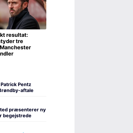
Patrick Pentz
 Brøndby-aftale
ted præsenterer ny
er begejstrede