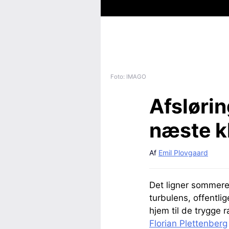
Foto: IMAGO
Afslørin
næste k
Af
Emil Plovgaard
Det ligner sommere
turbulens, offentli
hjem til de trygge 
Florian Plettenberg