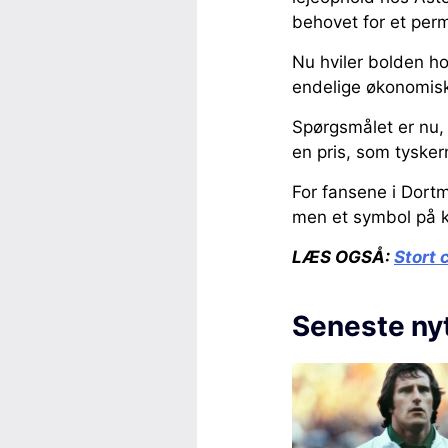
behovet for et perm
Nu hviler bolden ho
endelige økonomiske
Spørgsmålet er nu, o
en pris, som tysker
For fansene i Dortm
men et symbol på kl
LÆS OGSÅ:
Stort 
Seneste ny