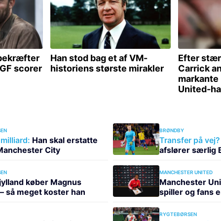
EN
BRØNDBY
milliard:
Han skal erstatte
Transfer på vej?
 Manchester City
afslører særlig
EN
MANCHESTER UNITED
jylland køber Magnus
Manchester Uni
– så meget koster han
spiller og fans 
RYGTEBØRSEN