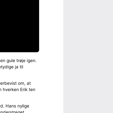
en gule trøje igen.
ydige ja til
erbevist om, at
 hverken Erik ten
ed. Hans nylige
understreget