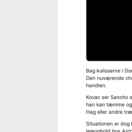
Bag kulisserne i Do
Den nuværende cheft
handlen.
Kovac ser Sancho so
han kan tæmme og m
Hag eller andre tr
Situationen er dog
lejeophold hos Asto