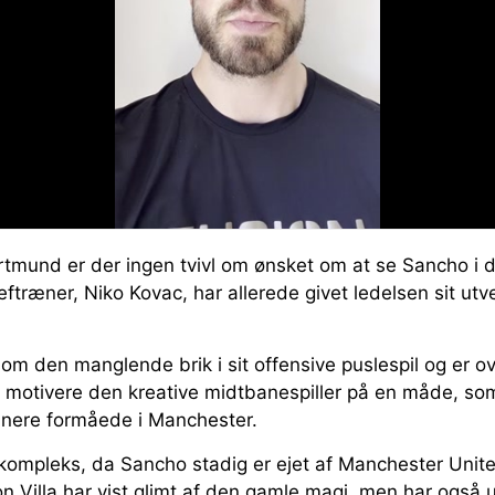
rtmund er der ingen tvivl om ønsket om at se Sancho i d
ræner, Niko Kovac, har allerede givet ledelsen sit utvet
m den manglende brik i sit offensive puslespil og er ov
otivere den kreative midtbanespiller på en måde, som
ænere formåede i Manchester.
 kompleks, da Sancho stadig er ejet af Manchester Unit
n Villa har vist glimt af den gamle magi, men har også 