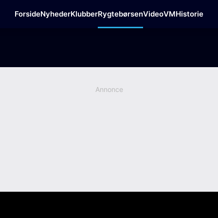
Forside
Nyheder
Klubber
Rygtebørsen
Video
VM
Historie
Annonce