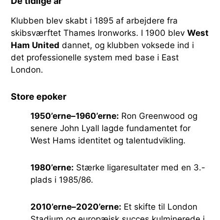
De tidlige år
Klubben blev skabt i 1895 af arbejdere fra
skibsværftet Thames Ironworks. I 1900 blev
West
Ham United
dannet, og klubben voksede ind i
det professionelle system med base i East
London.
Store epoker
1950’erne–1960’erne:
Ron Greenwood og
senere John Lyall lagde fundamentet for
West Hams identitet og talentudvikling.
1980’erne:
Stærke ligaresultater med en 3.-
plads i 1985/86.
2010’erne–2020’erne:
Et skifte til London
Stadium og europæisk succes kulminerede i