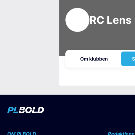
RC Lens
Om klubben
S
OM PLBOLD
Redaktione