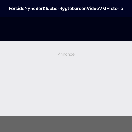
Forside
Nyheder
Klubber
Rygtebørsen
Video
VM
Historie
Annonce