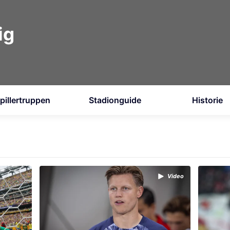
ig
pillertruppen
Stadionguide
Historie
Video