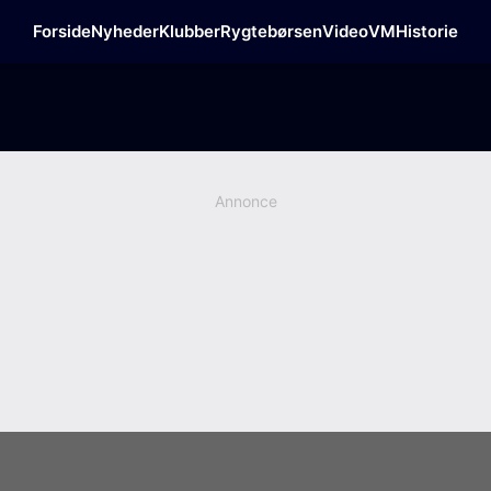
Forside
Nyheder
Klubber
Rygtebørsen
Video
VM
Historie
Annonce