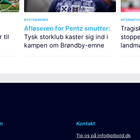
RYGTEBØRSEN
INTERNATIO
Afløseren for Pentz smutter:
Tragis
 til
Tysk storklub kaster sig ind i
stoppe
kampen om Brøndby-emne
landma
n
Kontakt
Tip os på
info@plbold.dk