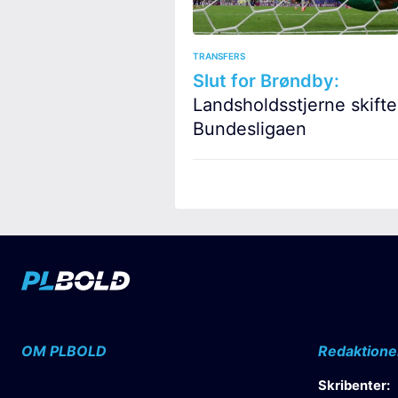
TRANSFERS
Slut for Brøndby:
Landsholdsstjerne skifter
Bundesligaen
OM PLBOLD
Redaktione
Skribenter: