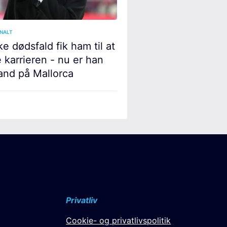
NALT
ke dødsfald fik ham til at
 karrieren - nu er han
nd på Mallorca
Privatliv
Cookie- og privatlivspolitik