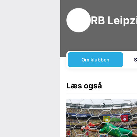
RB Leipz
Om klubben
S
Læs også