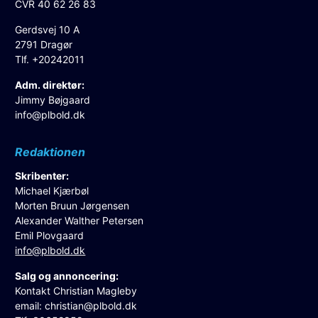
CVR 40 62 26 83
Gerdsvej 10 A
2791 Dragør
Tlf. +20242011
Adm. direktør:
Jimmy Bøjgaard
info@plbold.dk
Redaktionen
Skribenter:
Michael Kjærbøl
Morten Bruun Jørgensen
Alexander Walther Petersen
Emil Plovgaard
info@plbold.dk
Salg og annoncering:
Kontakt Christian Magleby
email:
christian@plbold.dk