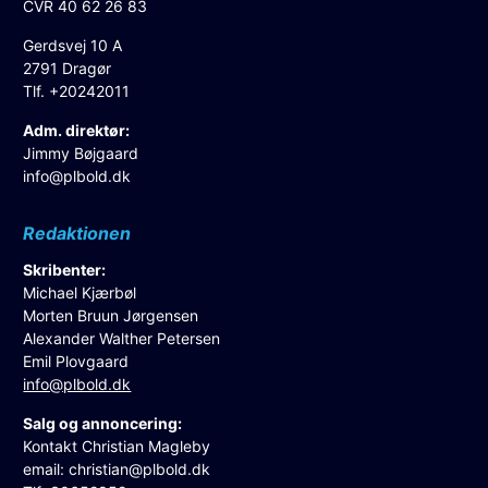
CVR 40 62 26 83
Gerdsvej 10 A
2791 Dragør
Tlf. +20242011
Adm. direktør:
Jimmy Bøjgaard
info@plbold.dk
Redaktionen
Skribenter:
Michael Kjærbøl
Morten Bruun Jørgensen
Alexander Walther Petersen
Emil Plovgaard
info@plbold.dk
Salg og annoncering:
Kontakt Christian Magleby
email:
christian@plbold.dk