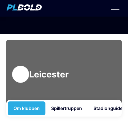
Leicester
Om klubben
Spillertruppen
Stadionguide