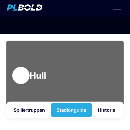
Hull
n
Spillertruppen
Stadionguide
Historie
N