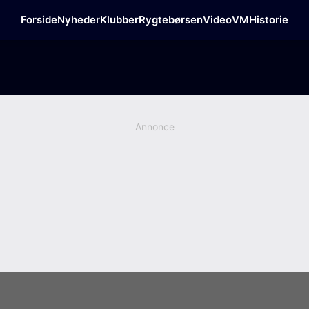
Forside
Nyheder
Klubber
Rygtebørsen
Video
VM
Historie
Annonce