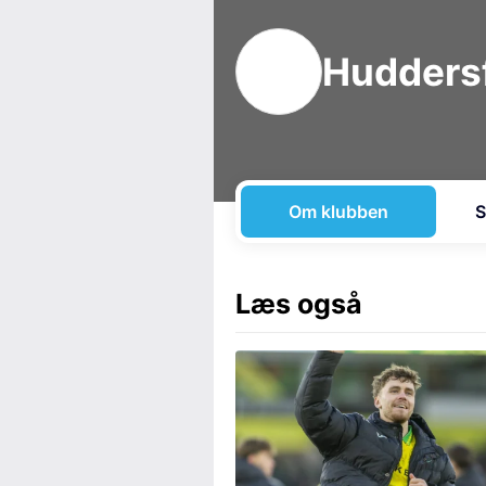
Huddersf
Om klubben
S
Læs også