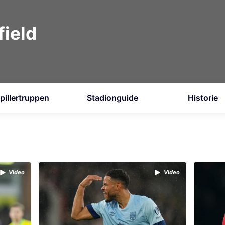
ield
pillertruppen
Stadionguide
Historie
Video
Video