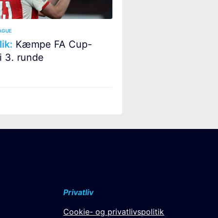
AGUE
ik:
Kæmpe FA Cup-
i 3. runde
Privatliv
Cookie- og privatlivspolitik