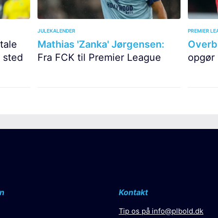
JULEKALENDER
PREMIER LE
tale
Mathias 'Zanka' Jørgensen:
Overbl
 sted
Fra FCK til Premier League
opgør 
n
Kontakt
Tip os på
info@plbold.dk