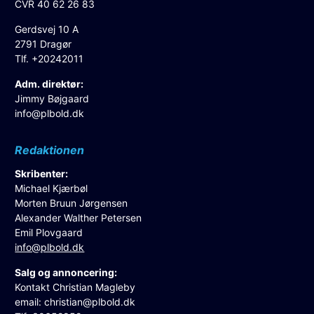
CVR 40 62 26 83
Gerdsvej 10 A
2791 Dragør
Tlf. +20242011
Adm. direktør:
Jimmy Bøjgaard
info@plbold.dk
Redaktionen
Skribenter:
Michael Kjærbøl
Morten Bruun Jørgensen
Alexander Walther Petersen
Emil Plovgaard
info@plbold.dk
Salg og annoncering:
Kontakt Christian Magleby
email:
christian@plbold.dk