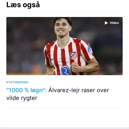
Læs også
Video
RYGTEBØRSEN
"1000 % løgn":
Álvarez-lejr raser over
vilde rygter