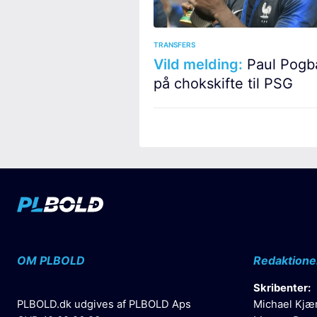
TRANSFERS
Vild melding:
Paul Pogb
på chokskifte til PSG
OM PLBOLD
Redaktione
Skribenter:
PLBOLD.dk udgives af PLBOLD Aps
Michael Kjæ