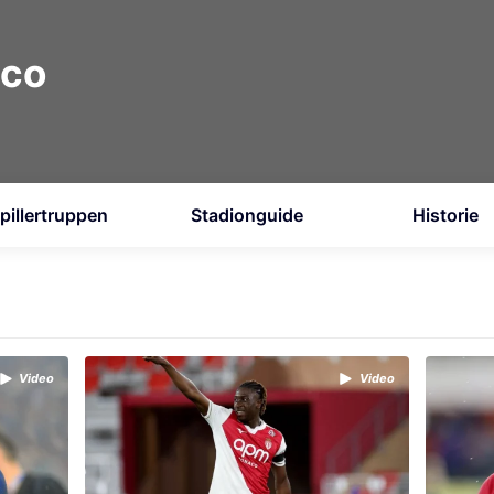
co
pillertruppen
Stadionguide
Historie
Video
Video