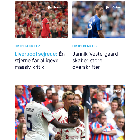
Video
Video
HØJDEPUNKTER
HØJDEPUNKTER
Liverpool sejrede:
Én
Jannik Vestergaard
stjerne får alligevel
skaber store
massiv kritik
overskrifter
Video