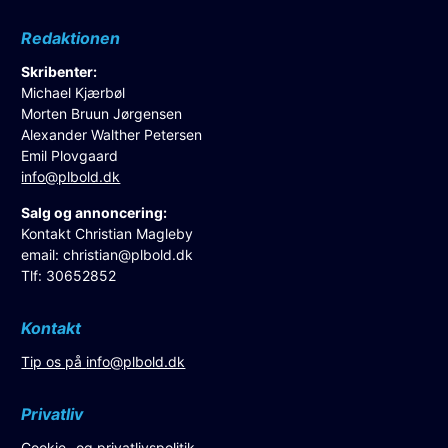
Redaktionen
Skribenter:
Michael Kjærbøl
Morten Bruun Jørgensen
Alexander Walther Petersen
Emil Plovgaard
info@plbold.dk
Salg og annoncering:
Kontakt Christian Magleby
email:
christian@plbold.dk
Tlf: 30652852
Kontakt
Tip os på
info@plbold.dk
Privatliv
Cookie- og privatlivspolitik