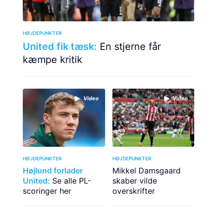
HØJDEPUNKTER
United fik tæsk:
En stjerne får
kæmpe kritik
Video
Video
HØJDEPUNKTER
HØJDEPUNKTER
Højlund forlader
Mikkel Damsgaard
United:
Se alle PL-
skaber vilde
scoringer her
overskrifter