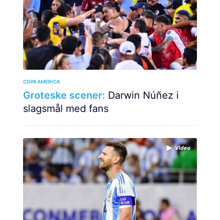
COPA AMERICA
Groteske scener:
Darwin Núñez i
slagsmål med fans
Video