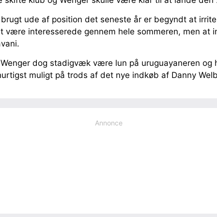
e skifte klub og Wenger skulle være klar til at lande den
 brugt ude af position det seneste år er begyndt at irrit
at være interesserede gennem hele sommeren, men at int
vani.
le Wenger dog stadigvæk være lun på uruguayaneren og ha
hurtigst muligt på trods af det nye indkøb af Danny Wel
Annonce