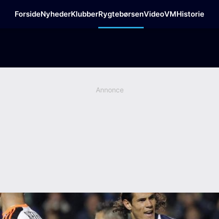
Forside
Nyheder
Klubber
Rygtebørsen
Video
VM
Historie
Annonce