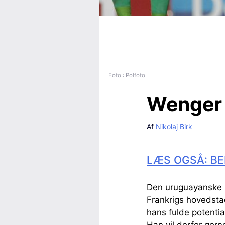
Foto : Polfoto
Wenger 
Af
Nikolaj Birk
LÆS OGSÅ: BE
Den uruguayanske b
Frankrigs hovedstad
hans fulde potential