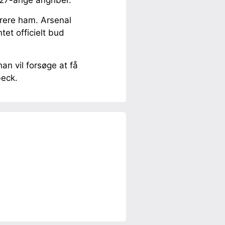
 27-årige angriber.
erere ham. Arsenal
et officielt bud
n vil forsøge at få
beck.