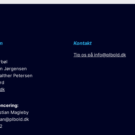
n
Kontakt
Tip os på
info@plbold.dk
rbøl
n Jørgensen
alther Petersen
rd
.dk
oncering:
stian Magleby
ian@plbold.dk
52