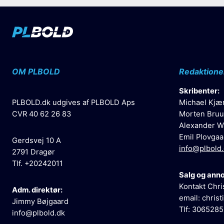
OM PLBOLD
Redaktione
Skribenter:
PLBOLD.dk udgives af PLBOLD Aps
Michael Kjæ
CVR 40 62 26 83
Morten Bruu
Alexander W
Emil Plovgaa
Gerdsvej 10 A
info@plbold
2791 Dragør
Tlf. +20242011
Salg og ann
Kontakt Chri
Adm. direktør:
email:
christ
Jimmy Bøjgaard
Tlf: 306528
info@plbold.dk