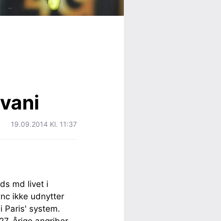
vani
19.09.2014 Kl. 11:37
s md livet i
anc ikke udnytter
i Paris' system.