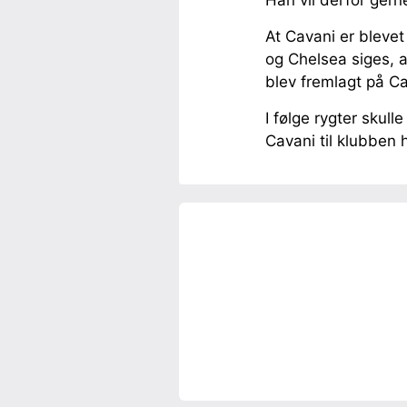
Han vil derfor gern
At Cavani er blevet
og Chelsea siges, 
blev fremlagt på Ca
I følge rygter skul
Cavani til klubben 