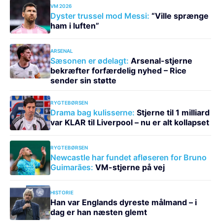
VM 2026
Dyster trussel mod Messi:
“Ville sprænge
ham i luften”
ARSENAL
Sæsonen er ødelagt:
Arsenal-stjerne
bekræfter forfærdelig nyhed – Rice
sender sin støtte
RYGTEBØRSEN
Drama bag kulisserne:
Stjerne til 1 milliard
var KLAR til Liverpool – nu er alt kollapset
RYGTEBØRSEN
Newcastle har fundet afløseren for Bruno
Guimarães:
VM-stjerne på vej
HISTORIE
Han var Englands dyreste målmand – i
dag er han næsten glemt