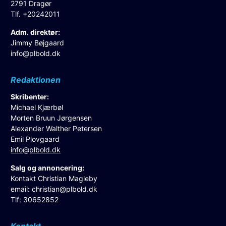
2791 Dragør
Tlf. +20242011
Adm. direktør:
Jimmy Bøjgaard
info@plbold.dk
Redaktionen
Skribenter:
Michael Kjærbøl
Morten Bruun Jørgensen
Alexander Walther Petersen
Emil Plovgaard
info@plbold.dk
Salg og annoncering:
Kontakt Christian Magleby
email:
christian@plbold.dk
Tlf: 30652852