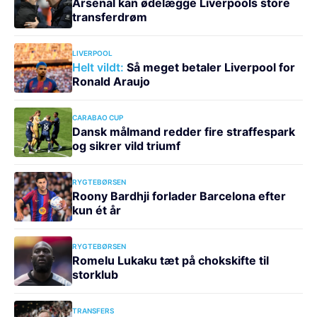
Arsenal kan ødelægge Liverpools store
transferdrøm
LIVERPOOL
Helt vildt:
Så meget betaler Liverpool for
Ronald Araujo
CARABAO CUP
Dansk målmand redder fire straffespark
og sikrer vild triumf
RYGTEBØRSEN
Roony Bardhji forlader Barcelona efter
kun ét år
RYGTEBØRSEN
Romelu Lukaku tæt på chokskifte til
storklub
TRANSFERS