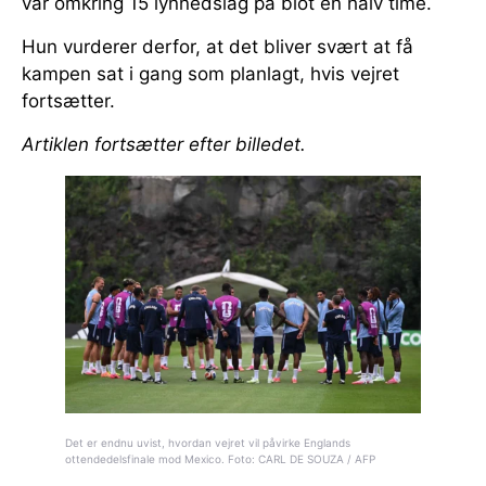
var omkring 15 lynnedslag på blot en halv time.
Hun vurderer derfor, at det bliver svært at få
kampen sat i gang som planlagt, hvis vejret
fortsætter.
Artiklen fortsætter efter billedet.
Det er endnu uvist, hvordan vejret vil påvirke Englands
ottendedelsfinale mod Mexico. Foto: CARL DE SOUZA / AFP