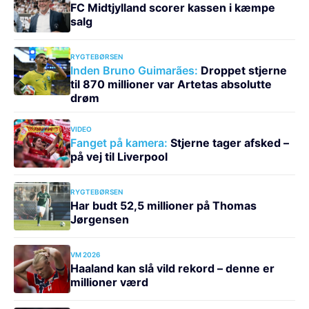
FC Midtjylland scorer kassen i kæmpe
salg
RYGTEBØRSEN
Inden Bruno Guimarães:
Droppet stjerne
til 870 millioner var Artetas absolutte
drøm
VIDEO
Fanget på kamera:
Stjerne tager afsked –
på vej til Liverpool
RYGTEBØRSEN
Har budt 52,5 millioner på Thomas
Jørgensen
VM 2026
Haaland kan slå vild rekord – denne er
millioner værd