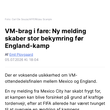
Foto: Carl De Souza/AFP/Ritzau Scanpix
VM-brag i fare:
Ny melding
skaber stor bekymring før
England-kamp
Af
Emil Plovgaard
05.07.2026 Kl. 18:04
Der er voksende usikkerhed om VM-
ottendedelsfinalen mellem Mexico og England.
En ny melding fra Mexico City har skabt frygt for,
at kampen kan blive forsinket på grund af kraftige
tordenvejr, efter at FIFA allerede har været tvunget
til at overveje en ændring af kampens