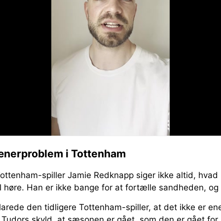
ænerproblem i Tottenham
Tottenham-spiller Jamie Redknapp siger ikke altid, hvad
l høre. Han er ikke bange for at fortælle sandheden, og 
larede den tidligere Tottenham-spiller, at det ikke er 
 Tudors skyld, at sæsonen er gået, som den er gået for