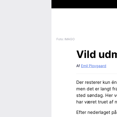
Foto: IMAGO
Vild ud
Af
Emil Plovgaard
Der resterer kun é
men det er langt fra
sted søndag. Her v
har været truet af 
Efter nederlaget på