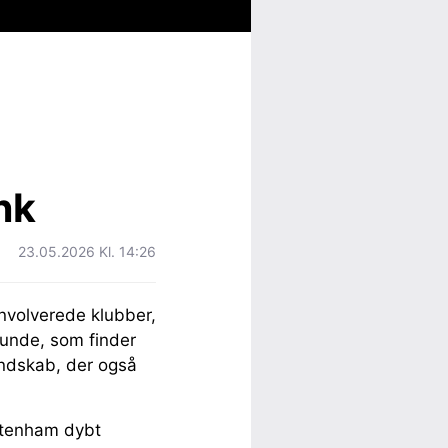
nk
23.05.2026 Kl. 14:26
nvolverede klubber,
erunde, som finder
andskab, der også
ottenham dybt