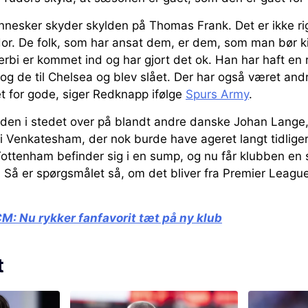
nnesker skyder skylden på Thomas Frank. Det er ikke rig
dor. De folk, som har ansat dem, er dem, som man bør ki
Zerbi er kommet ind og har gjort det ok. Han har haft e
tog de til Chelsea og blev slået. Der har også været a
et for gode, siger Redknapp ifølge
Spurs Army
.
en i stedet over på blandt andre danske Johan Lange, t
i Venkatesham, der nok burde have ageret langt tidlige
ottenham befinder sig i en sump, og nu får klubben en s
 Så er spørgsmålet så, om det bliver fra Premier League
CM:
Nu rykker fanfavorit tæt på ny klub
t