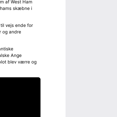
form af West Ham
enhams skæbne i
il vejs ende for
r og andre
ntiske
ralske Ange
lot blev værre og