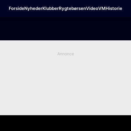
Forside
Nyheder
Klubber
Rygtebørsen
Video
VM
Historie
Annonce