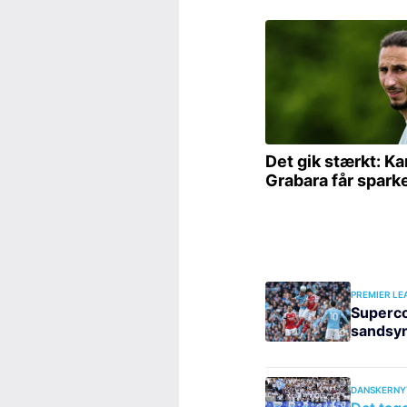
PREMIER LE
Superc
sandsyn
DANSKERNY