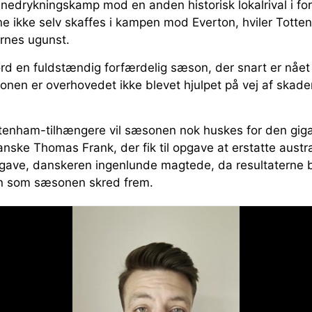
t nedrykningskamp mod en anden historisk lokalrival i 
ne ikke selv skaffes i kampen mod Everton, hviler Tott
rnes ugunst.
d en fuldstændig forfærdelig sæson, der snart er nået t
nen er overhovedet ikke blevet hjulpet på vej af skade
enham-tilhængere vil sæsonen nok huskes for den giga
anske Thomas Frank, der fik til opgave at erstatte aust
gave, danskeren ingenlunde magtede, da resultaterne b
en som sæsonen skred frem.