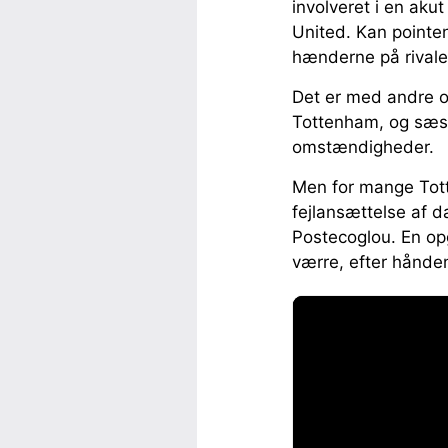
involveret i en aku
United. Kan pointe
hænderne på rivale
Det er med andre or
Tottenham, og sæso
omstændigheder.
Men for mange Tott
fejlansættelse af d
Postecoglou. En op
værre, efter hånd