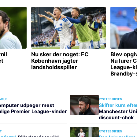
AGUE
RYGTEBØRSEN
omputer udpeger mest
Skifter kurs efte
lige Premier League-vinder
Manchester Uni
discount-chok
T
RYGTEBØRSEN