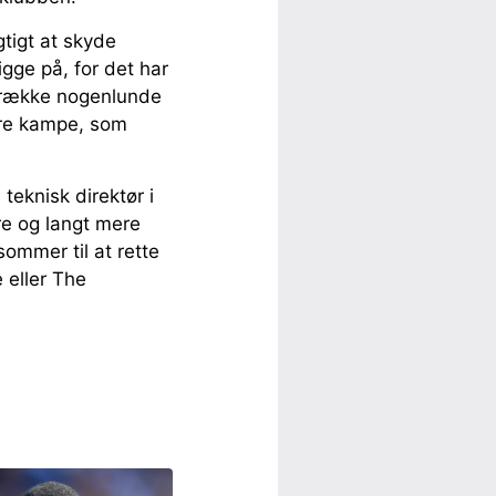
tigt at skyde
gge på, for det har
n række nogenlunde
ndre kampe, som
eknisk direktør i
re og langt mere
ommer til at rette
 eller The