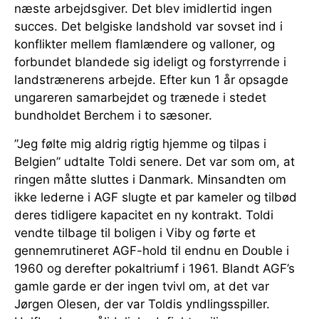
næste arbejdsgiver. Det blev imidlertid ingen
succes. Det belgiske landshold var sovset ind i
konflikter mellem flamlændere og valloner, og
forbundet blandede sig ideligt og forstyrrende i
landstrænerens arbejde. Efter kun 1 år opsagde
ungareren samarbejdet og trænede i stedet
bundholdet Berchem i to sæsoner.
”Jeg følte mig aldrig rigtig hjemme og tilpas i
Belgien” udtalte Toldi senere. Det var som om, at
ringen måtte sluttes i Danmark. Minsandten om
ikke lederne i AGF slugte et par kameler og tilbød
deres tidligere kapacitet en ny kontrakt. Toldi
vendte tilbage til boligen i Viby og førte et
gennemrutineret AGF-hold til endnu en Double i
1960 og derefter pokaltriumf i 1961. Blandt AGF’s
gamle garde er der ingen tvivl om, at det var
Jørgen Olesen, der var Toldis yndlingsspiller.