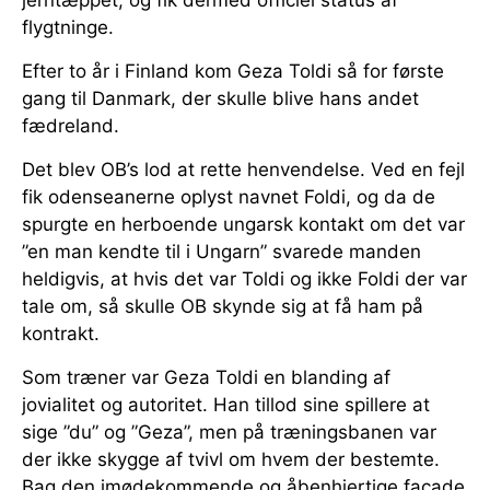
flygtninge.
Efter to år i Finland kom Geza Toldi så for første
gang til Danmark, der skulle blive hans andet
fædreland.
Det blev OB’s lod at rette henvendelse. Ved en fejl
fik odenseanerne oplyst navnet Foldi, og da de
spurgte en herboende ungarsk kontakt om det var
”en man kendte til i Ungarn” svarede manden
heldigvis, at hvis det var Toldi og ikke Foldi der var
tale om, så skulle OB skynde sig at få ham på
kontrakt.
Som træner var Geza Toldi en blanding af
jovialitet og autoritet. Han tillod sine spillere at
sige ”du” og ”Geza”, men på træningsbanen var
der ikke skygge af tvivl om hvem der bestemte.
Bag den imødekommende og åbenhjertige facade