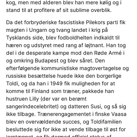
kog, men med alderen blev han mere kølig og i
stand til at profitere af sit sublime overblik.
Da det forbryderiske fascistiske Pilekors parti fik
magten i Ungarn og tvang landet i krig på
Tysklands side, blev fodboldhelten indkaldt til
hæren og udstyret med rang af løjtnant. Han tog
del i de desperate kampe mod den Røde Armé i
og omkring Budapest og blev såret. Den
efterfølgende kommunistiske magtovertagelse og
russiske besættelse huede ikke den borgerlige
Toldi, og da han i 1949 fik muligheden for at
komme til Finland som træner, pakkede han
hustruen Lilly (der var en berømt
sangerindecelebritet) og datteren Susi, og så sig
ikke tilbage. Trænerengagementet i finske Vaasa
blev en overvældende succes, og Toldifamilien
besluttede sig for ikke at vende tilbage til øst for
jerntæppet, og fik dermed officiel status af