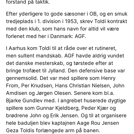
forstand på taktik.
Efter yderligere to gode sæsoner i OB, og en smuk
tredjeplads i 1. division i 1953, skrev Toldi kontrakt
med den klub, som hans navn for altid vil være
forlenet med her i Danmark: AGF.
I Aarhus kom Toldi til at råde over et rutineret,
men sultent mandskab. AGF havde aldrig vundet
det danske mesterskab, og tørstede efter at
bringe trofæet til Jylland. Den defensive base var
gennemsolid. Det var med spillere som Henry
From, Per Knudsen, Hans Christian Nielsen, John
Amdisen og Jørgen Olesen. Senere kom bl.a.
Bjarke Gundlev med. I angrebet huserede dygtige
spillere som Gunnar Kjeldberg, Peder Kjær og
brødrene John og Erik Jensen. Og til at organisere
hele baduljen blev kaptajnen Aage Rou Jensen
Geza Toldis forlængede arm på banen.