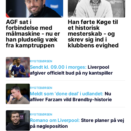
RYGTEBØRSEN
Sendt kl. 09.00 i morges:
Liverpool
afgiver officielt bud på ny kantspiller
RYGTEBØRSEN
Meldt som ‘done deal’ i udlandet:
Nu
afliver Farzam vild Brøndby-historie
RYGTEBØRSEN
Romano om Liverpool:
Store planer på vej
på nøgleposition