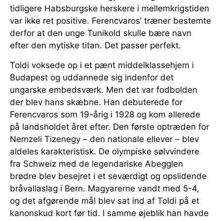
tidligere Habsburgske herskere i mellemkrigstiden
var ikke ret positive. Ferencvaros’ træner bestemte
derfor at den unge Tunikold skulle bære navn
efter den mytiske titan. Det passer perfekt.
Toldi voksede op i et pænt middelklassehjem i
Budapest og uddannede sig indenfor det
ungarske embedsværk. Men det var fodbolden
der blev hans skæbne. Han debuterede for
Ferencvaros som 19-årig i 1928 og kom allerede
på landsholdet året efter. Den første optræden for
Nemzeli Tizenegy – den nationale ellever – blev
aldeles karakteristisk. De olympiske sølvvindere
fra Schweiz med de legendariske Abegglen
brødre blev besejret i et seværdigt og opslidende
bråvallaslag i Bern. Magyarerne vandt med 5-4,
og det afgørende mål blev sat ind af Toldi på et
kanonskud kort før tid. I samme øjeblik han havde