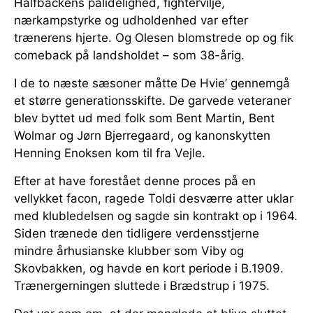
Halfbackens pålidelighed, fightervilje,
nærkampstyrke og udholdenhed var efter
trænerens hjerte. Og Olesen blomstrede op og fik
comeback på landsholdet – som 38-årig.
I de to næste sæsoner måtte De Hvie’ gennemgå
et større generationsskifte. De garvede veteraner
blev byttet ud med folk som Bent Martin, Bent
Wolmar og Jørn Bjerregaard, og kanonskytten
Henning Enoksen kom til fra Vejle.
Efter at have forestået denne proces på en
vellykket facon, ragede Toldi desværre atter uklar
med klubledelsen og sagde sin kontrakt op i 1964.
Siden trænede den tidligere verdensstjerne
mindre århusianske klubber som Viby og
Skovbakken, og havde en kort periode i B.1909.
Trænergerningen sluttede i Brædstrup i 1975.