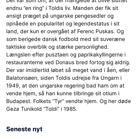
Det var som om, at der manglede at blive sluttet
endnu ”en ring” i Toldis liv. Manden der fik sit
ansigt præget på ungarske pengesedler og
opnåede en popularitet og legendestatus i sit
land, der kun er overgået af Ferenc Puskas. Og
som berigede dansk fodbold med sit suveræne
taktiske overblik og stærke personlighed.
Længslen efter pusztaen og paprikakyllingerne i
restauranterne ved Donaus bred fortog sig aldrig.
Der var imidlertid løbet så meget vand i åen, eller
Balatonsøen, siden Toldis udrejse fra Ungarn i
1949, at den ungarske regering bad ham om at
vende hjem, så han kunne tilbringe sit otium i
Budapest. Folkets ”Tyr” vendte hjem. Og her døde
Geza Tunikold ”Toldi” i 1985.
Seneste nyt