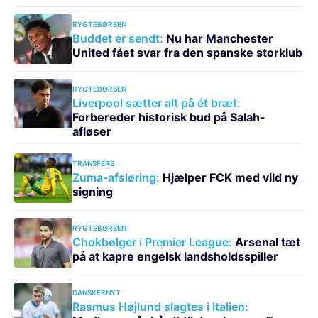
RYGTEBØRSEN
Buddet er sendt:
Nu har Manchester
United fået svar fra den spanske storklub
RYGTEBØRSEN
Liverpool sætter alt på ét bræt:
Forbereder historisk bud på Salah-
afløser
TRANSFERS
Zuma-afsløring:
Hjælper FCK med vild ny
signing
RYGTEBØRSEN
Chokbølger i Premier League:
Arsenal tæt
på at kapre engelsk landsholdsspiller
DANSKERNYT
Rasmus Højlund slagtes i Italien: