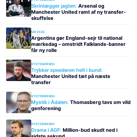
Skrinlægger jagten:
Arsenal og
Manchester United ramt af ny transfer-
skuffelse
VM 2026
Argentina gør England-sejr til national
mærkedag – omstridt Falklands-banner
får ny rolle
RYGTEBØRSEN
Trykker speederen helt i bund:
Manchester United tæt på næste
transfer
RYGTEBØRSEN
Mystik i Ådalen:
Thomasberg tavs om vild
genforening
RYGTEBØRSEN
Drama i AGF:
Million-bud skudt ned i
sidste sekund