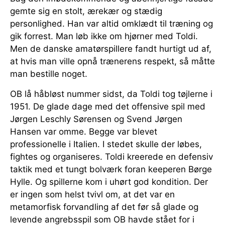
gemte sig en stolt, ærekær og stædig
personlighed. Han var altid omklædt til træning og
gik forrest. Man løb ikke om hjørner med Toldi.
Men de danske amatørspillere fandt hurtigt ud af,
at hvis man ville opnå trænerens respekt, så måtte
man bestille noget.
OB lå håbløst nummer sidst, da Toldi tog tøjlerne i
1951. De glade dage med det offensive spil med
Jørgen Leschly Sørensen og Svend Jørgen
Hansen var omme. Begge var blevet
professionelle i Italien. I stedet skulle der løbes,
fightes og organiseres. Toldi kreerede en defensiv
taktik med et tungt bolværk foran keeperen Børge
Hylle. Og spillerne kom i uhørt god kondition. Der
er ingen som helst tvivl om, at det var en
metamorfisk forvandling af det før så glade og
levende angrebsspil som OB havde stået for i