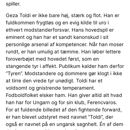
spiller.
Geza Toldi er ikke bare høj, stærk og flot. Han er
fuldkommen frygtløs og en evig kilde til uro i
ethvert modstanderforsvar. Hans hovedspil er
eminent og han har et sandt kanonskud i sit
personlige arsenal af kompetencer. Når han moser
rundt, er han umulig at tæmme. Han løber lettere
foroverbøjet med hovedet først, som en
stangende tyr i affekt. Publikum kalder ham derfor
”Tyren”. Modstandere og dommere gør klogt i ikke
at tirre den vrede tyr unødigt. Toldi har et
voldsomt og gnistrende temperament.
Fodboldfolket elsker ham. Han giver altid alt hvad
han har for Ungarn og for sin klub, Ferencvaros.
For at fuldende billedet af den fightende forward,
er han blevet udstyret med navnet ”Toldi”, der
også er navnet på en ungarsk sagnhelt. Én af dem