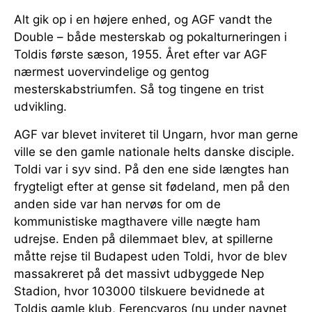
Alt gik op i en højere enhed, og AGF vandt the
Double – både mesterskab og pokalturneringen i
Toldis første sæson, 1955. Året efter var AGF
nærmest uovervindelige og gentog
mesterskabstriumfen. Så tog tingene en trist
udvikling.
AGF var blevet inviteret til Ungarn, hvor man gerne
ville se den gamle nationale helts danske disciple.
Toldi var i syv sind. På den ene side længtes han
frygteligt efter at gense sit fødeland, men på den
anden side var han nervøs for om de
kommunistiske magthavere ville nægte ham
udrejse. Enden på dilemmaet blev, at spillerne
måtte rejse til Budapest uden Toldi, hvor de blev
massakreret på det massivt udbyggede Nep
Stadion, hvor 103000 tilskuere bevidnede at
Toldis gamle klub, Ferencvaros (nu under navnet