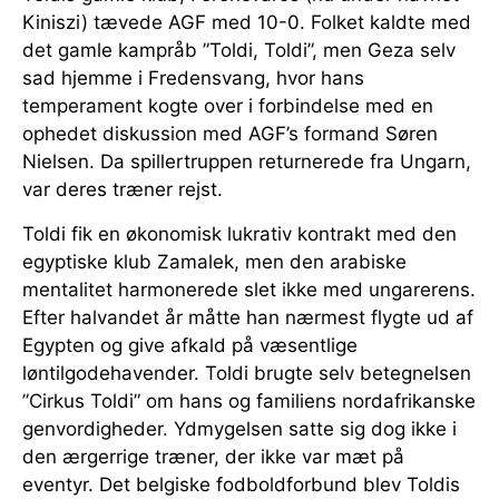
Kiniszi) tævede AGF med 10-0. Folket kaldte med
det gamle kampråb ”Toldi, Toldi”, men Geza selv
sad hjemme i Fredensvang, hvor hans
temperament kogte over i forbindelse med en
ophedet diskussion med AGF’s formand Søren
Nielsen. Da spillertruppen returnerede fra Ungarn,
var deres træner rejst.
Toldi fik en økonomisk lukrativ kontrakt med den
egyptiske klub Zamalek, men den arabiske
mentalitet harmonerede slet ikke med ungarerens.
Efter halvandet år måtte han nærmest flygte ud af
Egypten og give afkald på væsentlige
løntilgodehavender. Toldi brugte selv betegnelsen
”Cirkus Toldi” om hans og familiens nordafrikanske
genvordigheder. Ydmygelsen satte sig dog ikke i
den ærgerrige træner, der ikke var mæt på
eventyr. Det belgiske fodboldforbund blev Toldis