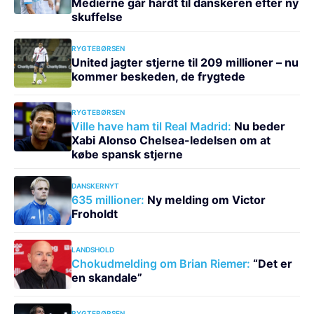
Medierne går hårdt til danskeren efter ny
skuffelse
RYGTEBØRSEN
United jagter stjerne til 209 millioner – nu
kommer beskeden, de frygtede
RYGTEBØRSEN
Ville have ham til Real Madrid:
Nu beder
Xabi Alonso Chelsea-ledelsen om at
købe spansk stjerne
DANSKERNYT
635 millioner:
Ny melding om Victor
Froholdt
LANDSHOLD
Chokudmelding om Brian Riemer:
“Det er
en skandale”
RYGTEBØRSEN