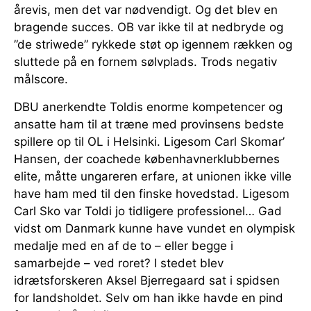
årevis, men det var nødvendigt. Og det blev en
bragende succes. OB var ikke til at nedbryde og
”de striwede” rykkede støt op igennem rækken og
sluttede på en fornem sølvplads. Trods negativ
målscore.
DBU anerkendte Toldis enorme kompetencer og
ansatte ham til at træne med provinsens bedste
spillere op til OL i Helsinki. Ligesom Carl Skomar’
Hansen, der coachede københavnerklubbernes
elite, måtte ungareren erfare, at unionen ikke ville
have ham med til den finske hovedstad. Ligesom
Carl Sko var Toldi jo tidligere professionel… Gad
vidst om Danmark kunne have vundet en olympisk
medalje med en af de to – eller begge i
samarbejde – ved roret? I stedet blev
idrætsforskeren Aksel Bjerregaard sat i spidsen
for landsholdet. Selv om han ikke havde en pind