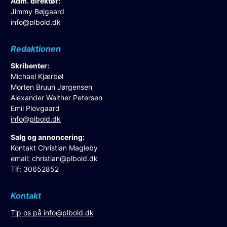
Adm. direktør:
Jimmy Bøjgaard
info@plbold.dk
Redaktionen
Skribenter:
Michael Kjærbøl
Morten Bruun Jørgensen
Alexander Walther Petersen
Emil Plovgaard
info@plbold.dk
Salg og annoncering:
Kontakt Christian Magleby
email:
christian@plbold.dk
Tlf: 30652852
Kontakt
Tip os på
info@plbold.dk