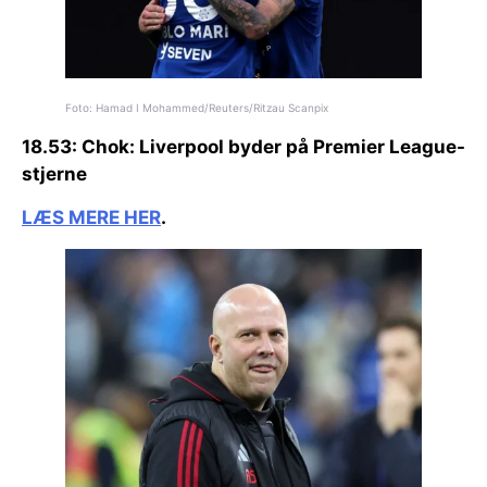
Foto: Hamad I Mohammed/Reuters/Ritzau Scanpix
18.53:
Chok:
Liverpool byder på Premier League-
stjerne
LÆS MERE HER
.