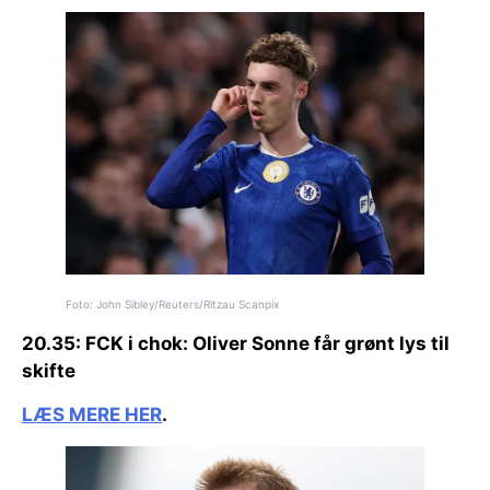
Foto: John Sibley/Reuters/Ritzau Scanpix
20.35:
FCK i chok:
Oliver Sonne får grønt lys til
skifte
LÆS MERE HER
.