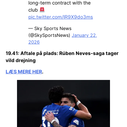
long-term contract with the
club
pic.twitter.com/IR9X9do3ms
— Sky Sports News
(@SkySportsNews)
January 22,
2026
19.41:
Aftale på plads:
Rúben Neves-saga tager
vild drejning
LÆS MERE HER
.