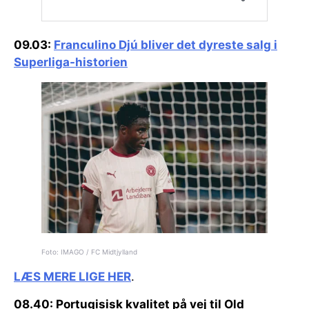
09.03:
Franculino Djú bliver det dyreste salg i
Superliga-historien
Foto: IMAGO / FC Midtjylland
LÆS MERE LIGE HER
.
08.40: Portugisisk kvalitet på vej til Old