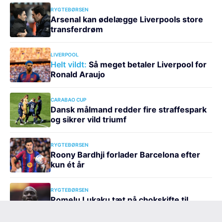
RYGTEBØRSEN
Arsenal kan ødelægge Liverpools store
transferdrøm
LIVERPOOL
Helt vildt:
Så meget betaler Liverpool for
Ronald Araujo
CARABAO CUP
Dansk målmand redder fire straffespark
og sikrer vild triumf
RYGTEBØRSEN
Roony Bardhji forlader Barcelona efter
kun ét år
RYGTEBØRSEN
Romelu Lukaku tæt på chokskifte til
storklub