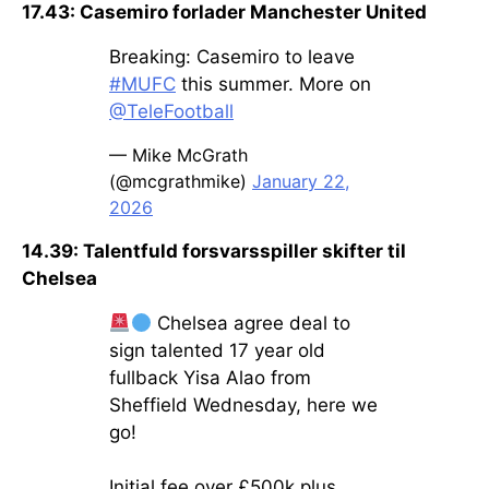
17.43: Casemiro forlader Manchester United
Breaking: Casemiro to leave
#MUFC
this summer. More on
@TeleFootball
— Mike McGrath
(@mcgrathmike)
January 22,
2026
14.39: Talentfuld forsvarsspiller skifter til
Chelsea
Chelsea agree deal to
sign talented 17 year old
fullback Yisa Alao from
Sheffield Wednesday, here we
go!
Initial fee over £500k plus