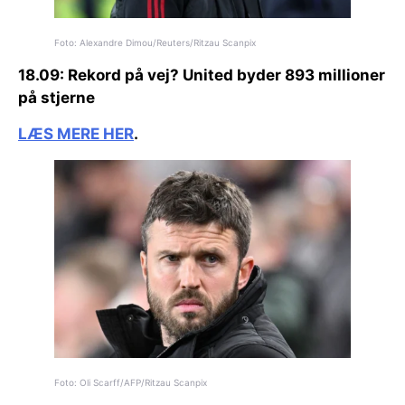
Foto: Alexandre Dimou/Reuters/Ritzau Scanpix
18.09:
Rekord på vej?
United byder 893 millioner
på stjerne
LÆS MERE HER
.
Foto: Oli Scarff/AFP/Ritzau Scanpix