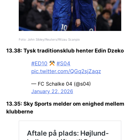
Foto: John Sibley/Reuters/Ritzau Scanpix
13.38: Tysk traditionsklub henter Edin Dzeko
#ED10
#S04
pic.twitter.com/QGq2sjZaqz
— FC Schalke 04 (@s04)
January 22, 2026
13.35: Sky Sports melder om enighed mellem
klubberne