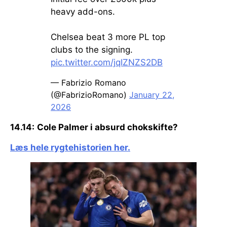
heavy add-ons.
Chelsea beat 3 more PL top
clubs to the signing.
pic.twitter.com/jqIZNZS2DB
— Fabrizio Romano
(@FabrizioRomano)
January 22,
2026
14.14:
Cole Palmer i absurd chokskifte?
Læs hele rygtehistorien her.