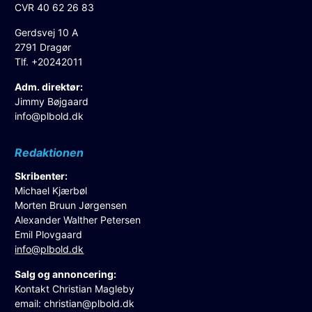
CVR 40 62 26 83
Gerdsvej 10 A
2791 Dragør
Tlf. +20242011
Adm. direktør:
Jimmy Bøjgaard
info@plbold.dk
Redaktionen
Skribenter:
Michael Kjærbøl
Morten Bruun Jørgensen
Alexander Walther Petersen
Emil Plovgaard
info@plbold.dk
Salg og annoncering:
Kontakt Christian Magleby
email:
christian@plbold.dk