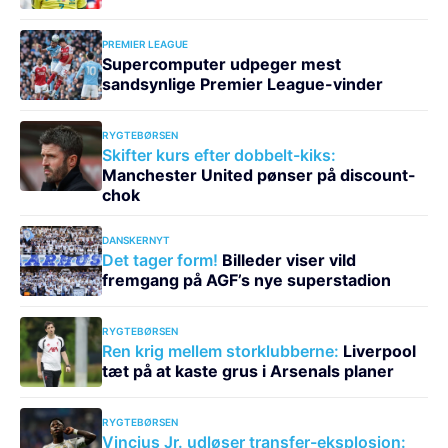
PREMIER LEAGUE
Supercomputer udpeger mest
sandsynlige Premier League-vinder
RYGTEBØRSEN
Skifter kurs efter dobbelt-kiks:
Manchester United pønser på discount-
chok
DANSKERNYT
Det tager form!
Billeder viser vild
fremgang på AGF’s nye superstadion
RYGTEBØRSEN
Ren krig mellem storklubberne:
Liverpool
tæt på at kaste grus i Arsenals planer
RYGTEBØRSEN
Vincius Jr. udløser transfer-eksplosion: