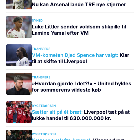
Nu kan Arsenal lande TRE nye stjerner
NYHED
Luke Littler sender voldsom stikpille til
Lamine Yamal efter VM
TRANSFERS
VM-kometen Djed Spence har valgt:
Klar
til at skifte til Liverpool
TRANSFERS
»Hvordan gjorde I det?!« – United hyldes
for sommerens vildeste køb
RYGTEBØRSEN
Sætter alt på ét bræt:
Liverpool tæt på at
lukke handel til 630.000.000 kr.
RYGTEBØRSEN