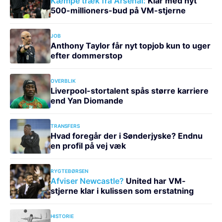
Kæmpe træk fra Arsenal:
Klar med nyt
500-millioners-bud på VM-stjerne
JOB
Anthony Taylor får nyt topjob kun to uger
efter dommerstop
OVERBLIK
Liverpool-stortalent spås større karriere
end Yan Diomande
TRANSFERS
Hvad foregår der i Sønderjyske? Endnu
en profil på vej væk
RYGTEBØRSEN
Afviser Newcastle?
United har VM-
stjerne klar i kulissen som erstatning
HISTORIE