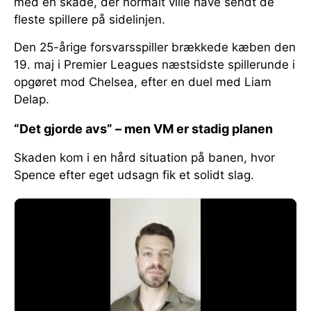
med en skade, der normalt ville have sendt de
fleste spillere på sidelinjen.
Den 25-årige forsvarsspiller brækkede kæben den
19. maj i Premier Leagues næstsidste spillerunde i
opgøret mod Chelsea, efter en duel med Liam
Delap.
“Det gjorde avs” – men VM er stadig planen
Skaden kom i en hård situation på banen, hvor
Spence efter eget udsagn fik et solidt slag.