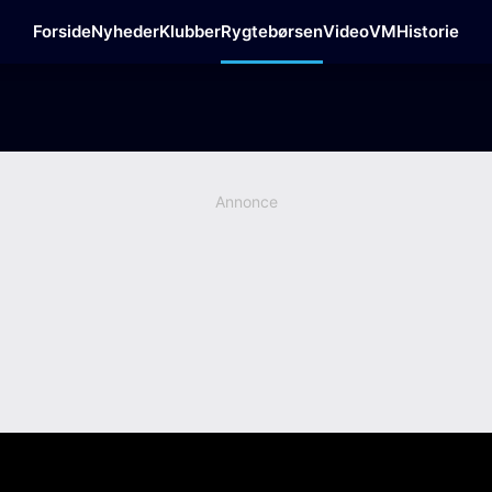
Forside
Nyheder
Klubber
Rygtebørsen
Video
VM
Historie
Annonce