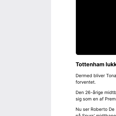
Tottenham luk
Dermed bliver Tona
forventet.
Den 26-årige midtba
sig som en af Prem
Nu ser Roberto De Z
på Spurs’ midtban