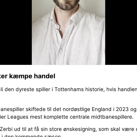
ker kæmpe handel
li den dyreste spiller i Tottenhams historie, hvis hand
nespiller skiftede til det nordøstlige England i 2023 og
ier Leagues mest komplette centrale midtbanespillere.
erbi ud til at få sin store ønskesigning, som skal vær
e i den kommende sæson.