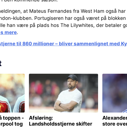
meldingen, at Mateus Fernandes fra West Ham også har
ndon-klubben. Portugiseren har også været på blokken
lle han være på plads hos The Lilywhites, der betaler g
s mere
.
tjerne til 860 millioner – bliver sammenlignet med 
t