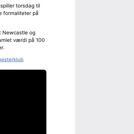
piller torsdag til
 formaliteter på
at Newcastle og
samlet værdi på 100
r.
mesterklub