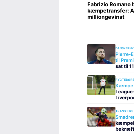
DANSKERNY
Pierre-E
til Prem
sat til 
RYGTEBØRS
Kæmpe 
League-s
Liverpo
TRANSFERS
Smadrer 
kæmpeha
bekræft