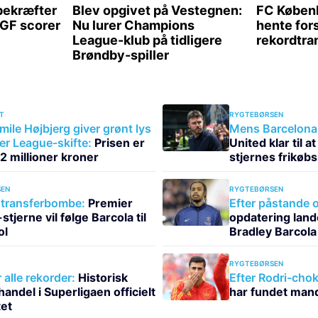
T
RYGTEBØRSEN
mile Højbjerg giver grønt lys
Mens Barcelona 
ier League-skifte:
Prisen er
United klar til 
112 millioner kroner
stjernes frikøbs
EN
RYGTEBØRSEN
transferbombe:
Premier
Efter påstande o
tjerne vil følge Barcola til
opdatering land
ol
Bradley Barcola
RYGTEBØRSEN
alle rekorder:
Historisk
Efter Rodri-chok
ndel i Superligaen officielt
har fundet mande
et