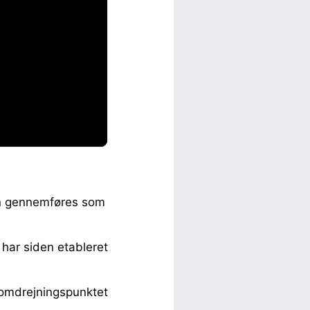
len gennemføres som
 har siden etableret
e omdrejningspunktet