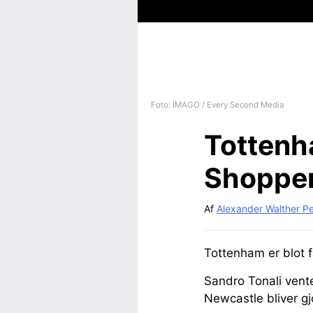
Foto: IMAGO / Every Second Media
Tottenh
Shopper 
Af
Alexander Walther P
Tottenham er blot f
Sandro Tonali vente
Newcastle bliver gjor