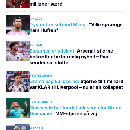
millioner værd
VM 2026
Dyster trussel mod Messi:
“Ville sprænge
ham i luften”
ARSENAL
Sæsonen er ødelagt:
Arsenal-stjerne
bekræfter forfærdelig nyhed – Rice
sender sin støtte
RYGTEBØRSEN
Drama bag kulisserne:
Stjerne til 1 milliard
var KLAR til Liverpool – nu er alt kollapset
RYGTEBØRSEN
Newcastle har fundet afløseren for Bruno
Guimarães:
VM-stjerne på vej
HISTORIE