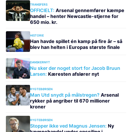
TRANSFERS
OFFICIELT:
Arsenal gennemfører kæmpe
handel – henter Newcastle-stjerne for
650 mio. kr.
HISTORIE
Han havde spillet én kamp på fire år – så
blev han helten i Europas største finale
DANSKERNYT
Nu sker der noget stort for Jacob Bruun
Larsen:
Kæresten afslører nyt
RYGTEBØRSEN
Man Utd snydt på målstregen?
Arsenal
rykker på angriber til 670 millioner
kroner
RYGTEBØRSEN
Stopper ikke ved Magnus Jensen:
Ny
kæmpehandel under opsejling i