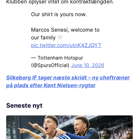
Klubben oplyser intet om kontraktlængden.
Our shirt is yours now.
Marcos Senesi, welcome to
our family
pic.twitter.com/utnK4ZJQYT
— Tottenham Hotspur
(@SpursOfficial)
June 10, 2026
Silkeborg IF tager næste skridt – ny cheftræner
på plads efter Kent Nielsen-rygter
Seneste nyt