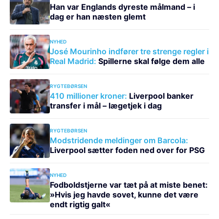
Han var Englands dyreste målmand – i
dag er han næsten glemt
NYHED
José Mourinho indfører tre strenge regler i
Real Madrid:
Spillerne skal følge dem alle
RYGTEBØRSEN
410 millioner kroner:
Liverpool banker
transfer i mål – lægetjek i dag
RYGTEBØRSEN
Modstridende meldinger om Barcola:
Liverpool sætter foden ned over for PSG
NYHED
Fodboldstjerne var tæt på at miste benet:
»Hvis jeg havde sovet, kunne det være
endt rigtig galt«