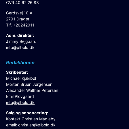
CVR 40 62 26 83
Gerdsvej 10 A
2791 Dragør
Tlf. +20242011
Adm. direktør:
Jimmy Bøjgaard
info@plbold.dk
Redaktionen
Skribenter:
Michael Kjærbøl
Morten Bruun Jørgensen
Alexander Walther Petersen
Emil Plovgaard
info@plbold.dk
Salg og annoncering:
Kontakt Christian Magleby
email:
christian@plbold.dk