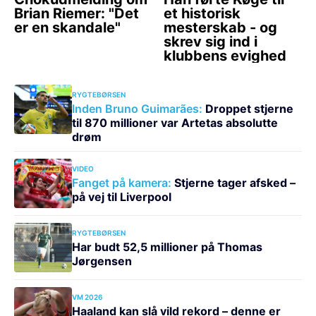
RYGTEBØRSEN
Inden Bruno Guimarães:
Droppet stjerne
til 870 millioner var Artetas absolutte
drøm
VIDEO
Fanget på kamera:
Stjerne tager afsked –
på vej til Liverpool
RYGTEBØRSEN
Har budt 52,5 millioner på Thomas
Jørgensen
VM 2026
Haaland kan slå vild rekord – denne er