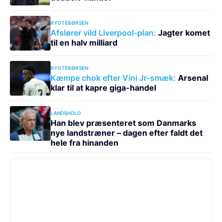
RYGTEBØRSEN
Afslører vild Liverpool-plan:
Jagter komet
til en halv milliard
RYGTEBØRSEN
Kæmpe chok efter Vini Jr-smæk:
Arsenal
klar til at kapre giga-handel
LANDSHOLD
Han blev præsenteret som Danmarks
nye landstræner – dagen efter faldt det
hele fra hinanden