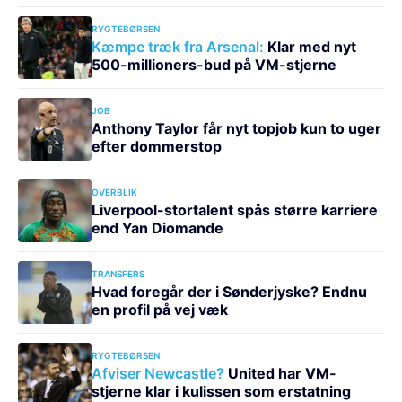
RYGTEBØRSEN
Kæmpe træk fra Arsenal:
Klar med nyt
500-millioners-bud på VM-stjerne
JOB
Anthony Taylor får nyt topjob kun to uger
efter dommerstop
OVERBLIK
Liverpool-stortalent spås større karriere
end Yan Diomande
TRANSFERS
Hvad foregår der i Sønderjyske? Endnu
en profil på vej væk
RYGTEBØRSEN
Afviser Newcastle?
United har VM-
stjerne klar i kulissen som erstatning