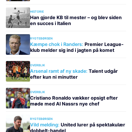
HISTORIE
Han gjorde KB til mester – og blev siden
en succes i Italien
RYGTEBØRSEN
Kæmpe chok i Randers:
Premier League-
klub melder sig ind i jagten på komet
OVERBLIK
Arsenal ramt af ny skade:
Talent udgår
efter kun ni minutter
OVERBLIK
Cristiano Ronaldo vækker opsigt efter
møde med Al Nassrs nye chef
RYGTEBØRSEN
Vild melding:
United lurer på spektakulær
dobbelt-handel