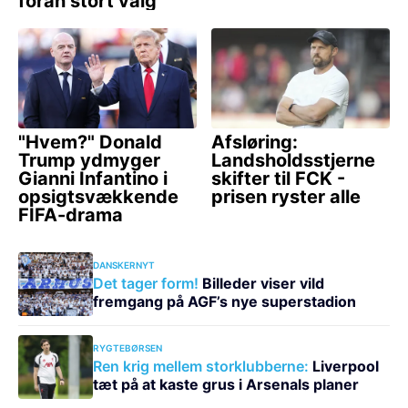
DANSKERNYT
Det tager form!
Billeder viser vild
fremgang på AGF’s nye superstadion
RYGTEBØRSEN
Ren krig mellem storklubberne:
Liverpool
tæt på at kaste grus i Arsenals planer