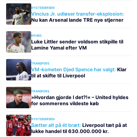
RYGTEBØRSEN
Vincius Jr. udløser transfer-eksplosion:
Nu kan Arsenal lande TRE nye stjerner
NYHED
Luke Littler sender voldsom stikpille til
Lamine Yamal efter VM
TRANSFERS
VM-kometen Djed Spence har valgt:
Klar
til at skifte til Liverpool
TRANSFERS
»Hvordan gjorde I det?!« – United hyldes
for sommerens vildeste køb
RYGTEBØRSEN
Sætter alt på ét bræt:
Liverpool tæt på at
lukke handel til 630.000.000 kr.