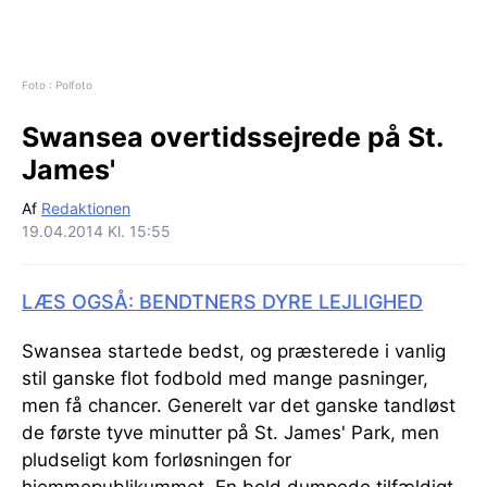
Foto : Polfoto
Swansea overtidssejrede på St.
James'
Af
Redaktionen
19.04.2014 Kl. 15:55
LÆS OGSÅ: BENDTNERS DYRE LEJLIGHED
Swansea startede bedst, og præsterede i vanlig
stil ganske flot fodbold med mange pasninger,
men få chancer. Generelt var det ganske tandløst
de første tyve minutter på St. James' Park, men
pludseligt kom forløsningen for
hjemmepublikummet. En bold dumpede tilfældigt