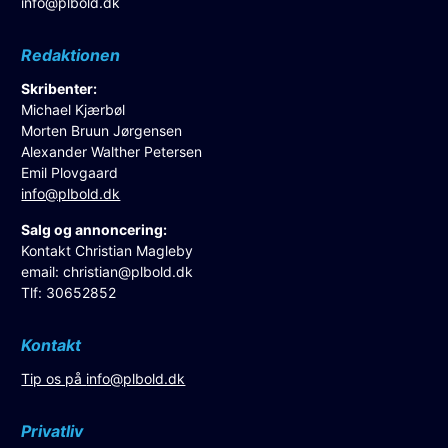
info@plbold.dk
Redaktionen
Skribenter:
Michael Kjærbøl
Morten Bruun Jørgensen
Alexander Walther Petersen
Emil Plovgaard
info@plbold.dk
Salg og annoncering:
Kontakt Christian Magleby
email:
christian@plbold.dk
Tlf: 30652852
Kontakt
Tip os på
info@plbold.dk
Privatliv