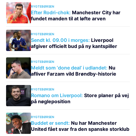
RYGTEBØRSEN
Efter Rodri-chok:
Manchester City har
fundet manden til at løfte arven
RYGTEBØRSEN
Sendt kl. 09.00 i morges:
Liverpool
afgiver officielt bud på ny kantspiller
RYGTEBØRSEN
Meldt som ‘done deal’ i udlandet:
Nu
afliver Farzam vild Brøndby-historie
RYGTEBØRSEN
Romano om Liverpool:
Store planer på vej
på nøgleposition
RYGTEBØRSEN
Buddet er sendt:
Nu har Manchester
United fået svar fra den spanske storklub