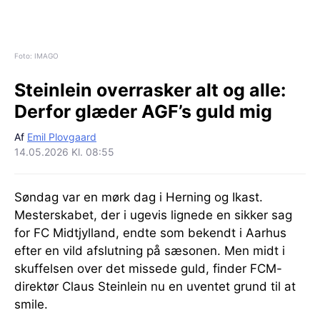
Foto: IMAGO
Steinlein overrasker alt og alle:
Derfor glæder AGF’s guld mig
Af
Emil Plovgaard
14.05.2026 Kl. 08:55
Søndag var en mørk dag i Herning og Ikast.
Mesterskabet, der i ugevis lignede en sikker sag
for FC Midtjylland, endte som bekendt i Aarhus
efter en vild afslutning på sæsonen. Men midt i
skuffelsen over det missede guld, finder FCM-
direktør Claus Steinlein nu en uventet grund til at
smile.