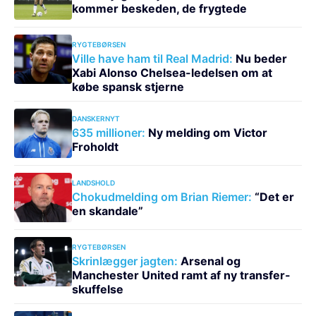
kommer beskeden, de frygtede
RYGTEBØRSEN
Ville have ham til Real Madrid:
Nu beder
Xabi Alonso Chelsea-ledelsen om at
købe spansk stjerne
DANSKERNYT
635 millioner:
Ny melding om Victor
Froholdt
LANDSHOLD
Chokudmelding om Brian Riemer:
“Det er
en skandale”
RYGTEBØRSEN
Skrinlægger jagten:
Arsenal og
Manchester United ramt af ny transfer-
skuffelse