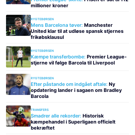
millioner kroner
RYGTEBØRSEN
Mens Barcelona tøver:
Manchester
United klar til at udløse spansk stjernes
frikøbsklausul
RYGTEBØRSEN
Kæmpe transferbombe:
Premier League-
stjerne vil følge Barcola til Liverpool
RYGTEBØRSEN
Efter påstande om indgået aftale:
Ny
opdatering lander i sagaen om Bradley
Barcola
TRANSFERS
Smadrer alle rekorder:
Historisk
kæmpehandel i Superligaen officielt
bekræftet