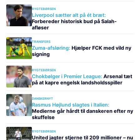
RYGTEBØRSEN
Liverpool sætter alt på ét bræt:
Forbereder historisk bud på Salah-
afløser
TRANSFERS
Zuma-afsløring:
Hjælper FCK med vild ny
signing
RYGTEBØRSEN
Chokbølger i Premier League:
Arsenal tæt
på at kapre engelsk landsholdsspiller
DANSKERNYT
Rasmus Højlund slagtes i Italien:
Medierne går hårdt til danskeren efter ny
skuffelse
RYGTEBØRSEN
United jagter stjerne til 209 millioner – nu