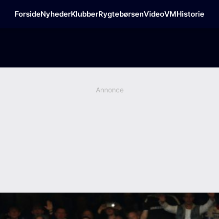
Forside
Nyheder
Klubber
Rygtebørsen
Video
VM
Historie
Annonce