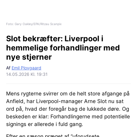
Foto: Gary Oakley/EPA/Ritzau Scanpix
Slot bekræfter:
Liverpool i
hemmelige forhandlinger med
nye stjerner
Af
Emil Plovgaard
14.05.2026 Kl. 19:31
Mens rygterne svirrer om de helt store afgange på
Anfield, har Liverpool-manager Arne Slot nu sat
ord på, hvad der foregår bag de lukkede døre. Og
beskeden er klar: Forhandlingerne med potentielle
signings er allerede i fuld gang.
Efter en sæson præget af “uforudsete