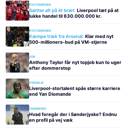
RYGTEBØRSEN
Sætter alt på ét bræt:
Liverpool tæt på at
lukke handel til 630.000.000 kr.
RYGTEBØRSEN
Kæmpe træk fra Arsenal:
Klar med nyt
500-millioners-bud på VM-stjerne
JOB
Anthony Taylor får nyt topjob kun to uger
efter dommerstop
OVERBLIK
Liverpool-stortalent spås større karriere
end Yan Diomande
TRANSFERS
Hvad foregår der i Sønderjyske? Endnu
en profil på vej væk