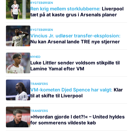
RYGTEBØRSEN
Ren krig mellem storklubberne:
Liverpool
tæt på at kaste grus i Arsenals planer
RYGTEBØRSEN
Vincius Jr. udløser transfer-eksplosion:
Nu kan Arsenal lande TRE nye stjerner
NYHED
Luke Littler sender voldsom stikpille til
Lamine Yamal efter VM
TRANSFERS
VM-kometen Djed Spence har valgt:
Klar
til at skifte til Liverpool
TRANSFERS
»Hvordan gjorde I det?!« – United hyldes
for sommerens vildeste køb