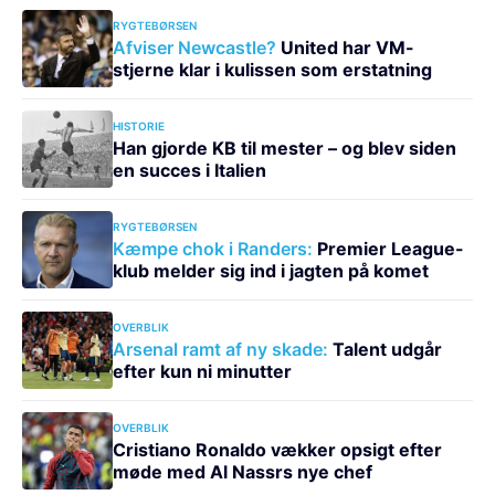
RYGTEBØRSEN
Afviser Newcastle?
United har VM-
stjerne klar i kulissen som erstatning
HISTORIE
Han gjorde KB til mester – og blev siden
en succes i Italien
RYGTEBØRSEN
Kæmpe chok i Randers:
Premier League-
klub melder sig ind i jagten på komet
OVERBLIK
Arsenal ramt af ny skade:
Talent udgår
efter kun ni minutter
OVERBLIK
Cristiano Ronaldo vækker opsigt efter
møde med Al Nassrs nye chef