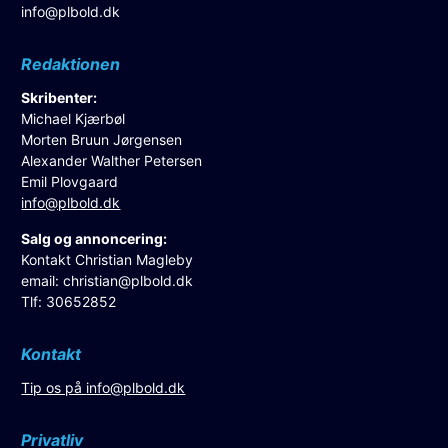
info@plbold.dk
Redaktionen
Skribenter:
Michael Kjærbøl
Morten Bruun Jørgensen
Alexander Walther Petersen
Emil Plovgaard
info@plbold.dk
Salg og annoncering:
Kontakt Christian Magleby
email:
christian@plbold.dk
Tlf: 30652852
Kontakt
Tip os på
info@plbold.dk
Privatliv