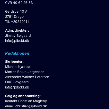
CVR 40 62 26 83
Gerdsvej 10 A
2791 Dragør
Tlf. +20242011
Adm. direktør:
Jimmy Bøjgaard
info@plbold.dk
Redaktionen
Skribenter:
Michael Kjærbøl
Morten Bruun Jørgensen
Alexander Walther Petersen
Emil Plovgaard
info@plbold.dk
Salg og annoncering:
Kontakt Christian Magleby
email:
christian@plbold.dk