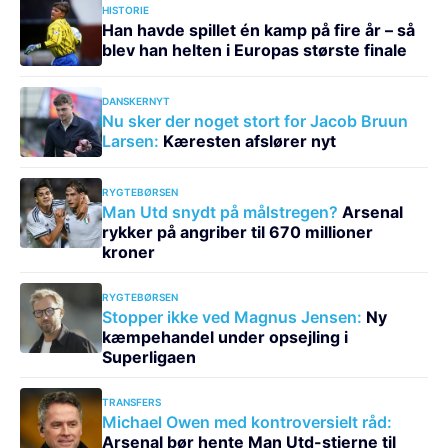
HISTORIE
Han havde spillet én kamp på fire år – så
blev han helten i Europas største finale
DANSKERNYT
Nu sker der noget stort for Jacob Bruun
Larsen:
Kæresten afslører nyt
RYGTEBØRSEN
Man Utd snydt på målstregen?
Arsenal
rykker på angriber til 670 millioner
kroner
RYGTEBØRSEN
Stopper ikke ved Magnus Jensen:
Ny
kæmpehandel under opsejling i
Superligaen
TRANSFERS
Michael Owen med kontroversielt råd:
Arsenal bør hente Man Utd-stjerne til