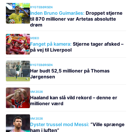
RYGTEBØRSEN
Inden Bruno Guimarães:
Droppet stjerne
til 870 millioner var Artetas absolutte
drøm
VIDEO
Fanget på kamera:
Stjerne tager afsked –
på vej til Liverpool
RYGTEBØRSEN
Har budt 52,5 millioner på Thomas
Jørgensen
VM 2026
Haaland kan slå vild rekord – denne er
millioner værd
VM 2026
Dyster trussel mod Messi:
“Ville sprænge
ham i luften”