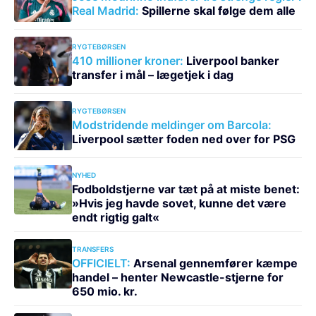
Real Madrid:
Spillerne skal følge dem alle
RYGTEBØRSEN
410 millioner kroner:
Liverpool banker
transfer i mål – lægetjek i dag
RYGTEBØRSEN
Modstridende meldinger om Barcola:
Liverpool sætter foden ned over for PSG
NYHED
Fodboldstjerne var tæt på at miste benet:
»Hvis jeg havde sovet, kunne det være
endt rigtig galt«
TRANSFERS
OFFICIELT:
Arsenal gennemfører kæmpe
handel – henter Newcastle-stjerne for
650 mio. kr.