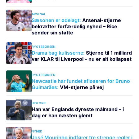
ARSENAL
Sæsonen er ødelagt:
Arsenal-stjerne
bekræfter forfærdelig nyhed – Rice
sender sin støtte
RYGTEBØRSEN
Drama bag kulisserne:
Stjerne til 1 milliard
var KLAR til Liverpool – nu er alt kollapset
RYGTEBØRSEN
Newcastle har fundet afløseren for Bruno
Guimarães:
VM-stjerne på vej
HISTORIE
Han var Englands dyreste målmand – i
dag er han næsten glemt
NYHED
José Mourinho indfører tre strenge regler i