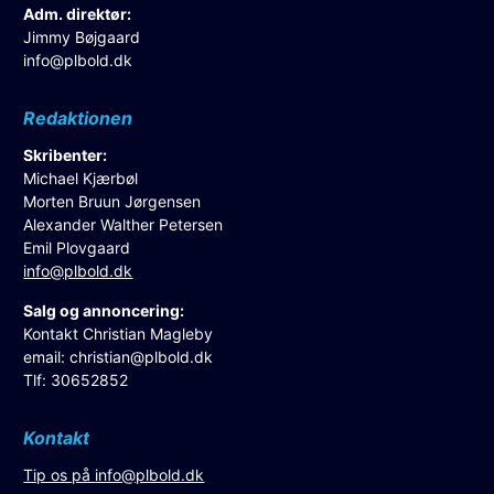
Adm. direktør:
Jimmy Bøjgaard
info@plbold.dk
Redaktionen
Skribenter:
Michael Kjærbøl
Morten Bruun Jørgensen
Alexander Walther Petersen
Emil Plovgaard
info@plbold.dk
Salg og annoncering:
Kontakt Christian Magleby
email:
christian@plbold.dk
Tlf: 30652852
Kontakt
Tip os på
info@plbold.dk