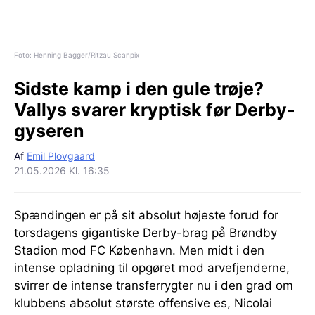
Foto: Henning Bagger/Ritzau Scanpix
Sidste kamp i den gule trøje?
Vallys svarer kryptisk før Derby-
gyseren
Af
Emil Plovgaard
21.05.2026 Kl. 16:35
Spændingen er på sit absolut højeste forud for
torsdagens gigantiske Derby-brag på Brøndby
Stadion mod FC København. Men midt i den
intense opladning til opgøret mod arvefjenderne,
svirrer de intense transferrygter nu i den grad om
klubbens absolut største offensive es, Nicolai