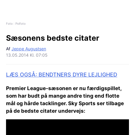
Foto : Polfoto
Sæsonens bedste citater
Af
Jeppe Augustsen
13.05.2014 Kl. 07:05
LÆS OGSÅ: BENDTNERS DYRE LEJLIGHED
Premier League-sæsonen er nu færdigspillet,
som har budt på mange andre ting end flotte
mål og hårde tacklinger. Sky Sports ser tilbage
på de bedste citater undervejs: