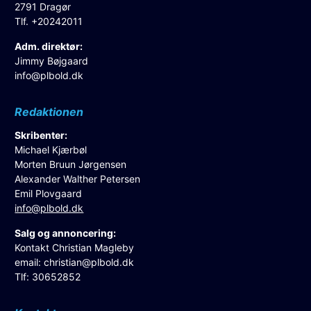
2791 Dragør
Tlf. +20242011
Adm. direktør:
Jimmy Bøjgaard
info@plbold.dk
Redaktionen
Skribenter:
Michael Kjærbøl
Morten Bruun Jørgensen
Alexander Walther Petersen
Emil Plovgaard
info@plbold.dk
Salg og annoncering:
Kontakt Christian Magleby
email:
christian@plbold.dk
Tlf: 30652852