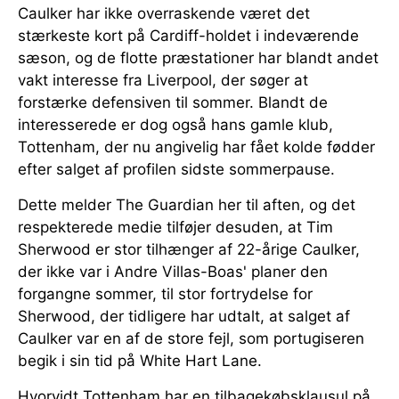
Caulker har ikke overraskende været det
stærkeste kort på Cardiff-holdet i indeværende
sæson, og de flotte præstationer har blandt andet
vakt interesse fra Liverpool, der søger at
forstærke defensiven til sommer. Blandt de
interesserede er dog også hans gamle klub,
Tottenham, der nu angivelig har fået kolde fødder
efter salget af profilen sidste sommerpause.
Dette melder The Guardian her til aften, og det
respekterede medie tilføjer desuden, at Tim
Sherwood er stor tilhænger af 22-årige Caulker,
der ikke var i Andre Villas-Boas' planer den
forgangne sommer, til stor fortrydelse for
Sherwood, der tidligere har udtalt, at salget af
Caulker var en af de store fejl, som portugiseren
begik i sin tid på White Hart Lane.
Hvorvidt Tottenham har en tilbagekøbsklausul på