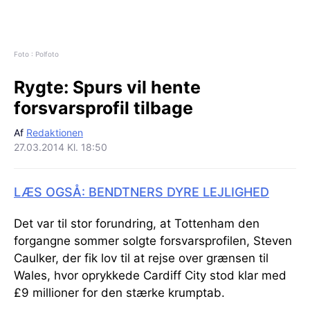
Foto : Polfoto
Rygte:
Spurs vil hente
forsvarsprofil tilbage
Af
Redaktionen
27.03.2014 Kl. 18:50
LÆS OGSÅ: BENDTNERS DYRE LEJLIGHED
Det var til stor forundring, at Tottenham den
forgangne sommer solgte forsvarsprofilen, Steven
Caulker, der fik lov til at rejse over grænsen til
Wales, hvor oprykkede Cardiff City stod klar med
£9 millioner for den stærke krumptab.