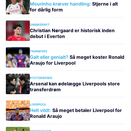
Mourinho kræver handling:
Stjerne i alt
for dårlig form
DANSKERNYT
Christian Nørgaard er historisk inden
debut i Everton
TRANSFERS
Galt eller genialt?
Så meget koster Ronald
Araujo for Liverpool
RYGTEBØRSEN
Arsenal kan ødelægge Liverpools store
transferdrøm
LIVERPOOL
Helt vildt:
Så meget betaler Liverpool for
Ronald Araujo
CARABAO CUP