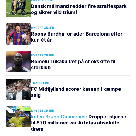
Dansk målmand redder fire straffespark
og sikrer vild triumf
RYGTEBØRSEN
Roony Bardhji forlader Barcelona efter
kun ét år
RYGTEBØRSEN
Romelu Lukaku tæt på chokskifte til
storklub
TRANSFERS
FC Midtjylland scorer kassen i kæmpe
salg
RYGTEBØRSEN
Inden Bruno Guimarães:
Droppet stjerne
til 870 millioner var Artetas absolutte
drøm