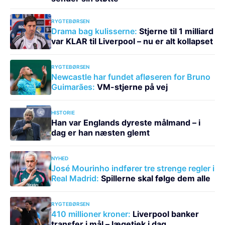
RYGTEBØRSEN
Drama bag kulisserne:
Stjerne til 1 milliard
var KLAR til Liverpool – nu er alt kollapset
RYGTEBØRSEN
Newcastle har fundet afløseren for Bruno
Guimarães:
VM-stjerne på vej
HISTORIE
Han var Englands dyreste målmand – i
dag er han næsten glemt
NYHED
José Mourinho indfører tre strenge regler i
Real Madrid:
Spillerne skal følge dem alle
RYGTEBØRSEN
410 millioner kroner:
Liverpool banker
transfer i mål – lægetjek i dag