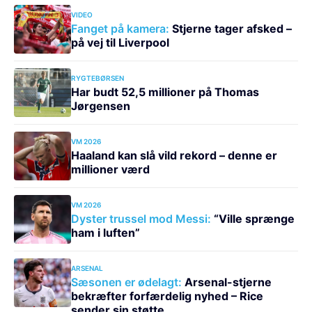
VIDEO
Fanget på kamera:
Stjerne tager afsked –
på vej til Liverpool
RYGTEBØRSEN
Har budt 52,5 millioner på Thomas
Jørgensen
VM 2026
Haaland kan slå vild rekord – denne er
millioner værd
VM 2026
Dyster trussel mod Messi:
“Ville sprænge
ham i luften”
ARSENAL
Sæsonen er ødelagt:
Arsenal-stjerne
bekræfter forfærdelig nyhed – Rice
sender sin støtte