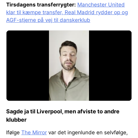
Tirsdagens transferrygter:
Manchester United
klar til kæmpe transfer, Real Madrid rydder op og
AGF-stjerne på vej til danskerklub
Sagde ja til Liverpool, men afviste to andre
klubber
Ifølge
The Mirror
var det ingenlunde en selvfølge,