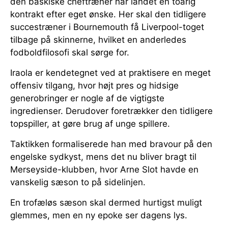
den baskiske cheftræner har landet en toårig
kontrakt efter eget ønske. Her skal den tidligere
succestræner i Bournemouth få Liverpool-toget
tilbage på skinnerne, hvilket en anderledes
fodboldfilosofi skal sørge for.
Iraola er kendetegnet ved at praktisere en meget
offensiv tilgang, hvor højt pres og hidsige
generobringer er nogle af de vigtigste
ingredienser. Derudover foretrækker den tidligere
topspiller, at gøre brug af unge spillere.
Taktikken formaliserede han med bravour på den
engelske sydkyst, mens det nu bliver bragt til
Merseyside-klubben, hvor Arne Slot havde en
vanskelig sæson to på sidelinjen.
En trofæløs sæson skal dermed hurtigst muligt
glemmes, men en ny epoke ser dagens lys.