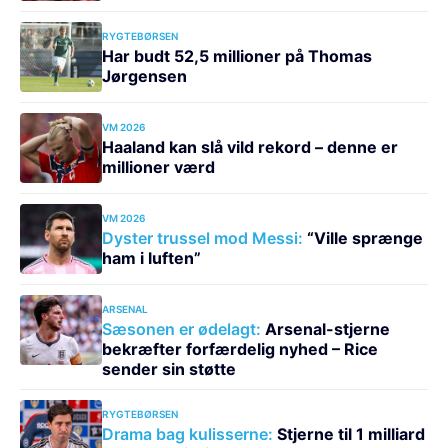
RYGTEBØRSEN
Har budt 52,5 millioner på Thomas
Jørgensen
VM 2026
Haaland kan slå vild rekord – denne er
millioner værd
VM 2026
Dyster trussel mod Messi:
“Ville sprænge
ham i luften”
ARSENAL
Sæsonen er ødelagt:
Arsenal-stjerne
bekræfter forfærdelig nyhed – Rice
sender sin støtte
RYGTEBØRSEN
Drama bag kulisserne:
Stjerne til 1 milliard