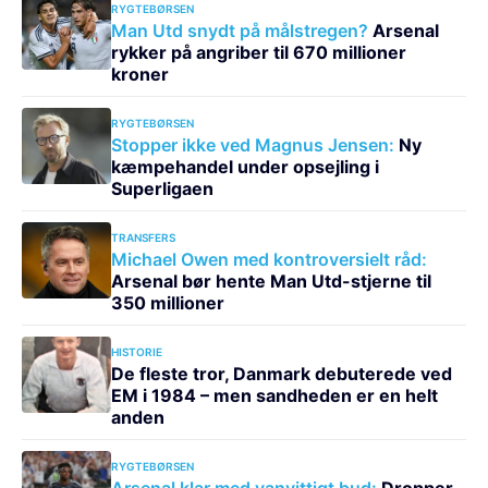
RYGTEBØRSEN
Man Utd snydt på målstregen?
Arsenal
rykker på angriber til 670 millioner
kroner
RYGTEBØRSEN
Stopper ikke ved Magnus Jensen:
Ny
kæmpehandel under opsejling i
Superligaen
TRANSFERS
Michael Owen med kontroversielt råd:
Arsenal bør hente Man Utd-stjerne til
350 millioner
HISTORIE
De fleste tror, Danmark debuterede ved
EM i 1984 – men sandheden er en helt
anden
RYGTEBØRSEN
Arsenal klar med vanvittigt bud:
Dropper