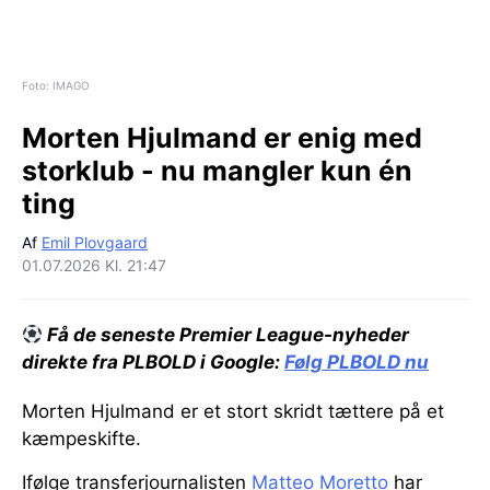
Foto: IMAGO
Morten Hjulmand er enig med
storklub - nu mangler kun én
ting
Af
Emil Plovgaard
01.07.2026 Kl. 21:47
Få de seneste Premier League-nyheder
direkte fra PLBOLD i Google:
Følg PLBOLD nu
Morten Hjulmand er et stort skridt tættere på et
kæmpeskifte.
Ifølge transferjournalisten
Matteo Moretto
har