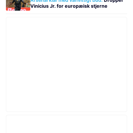
Vinicius Jr. for europæisk stjerne