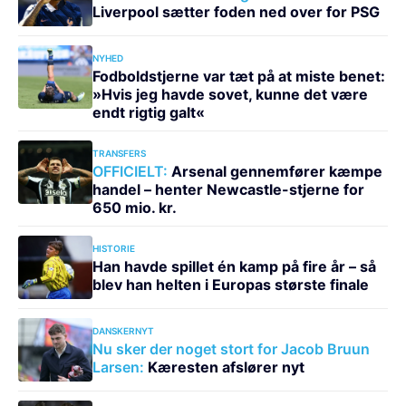
Liverpool sætter foden ned over for PSG
NYHED
Fodboldstjerne var tæt på at miste benet:
»Hvis jeg havde sovet, kunne det være
endt rigtig galt«
TRANSFERS
OFFICIELT:
Arsenal gennemfører kæmpe
handel – henter Newcastle-stjerne for
650 mio. kr.
HISTORIE
Han havde spillet én kamp på fire år – så
blev han helten i Europas største finale
DANSKERNYT
Nu sker der noget stort for Jacob Bruun
Larsen:
Kæresten afslører nyt