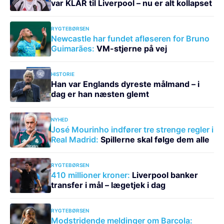
var KLAR til Liverpool – nu er alt kollapset
RYGTEBØRSEN
Newcastle har fundet afløseren for Bruno
Guimarães:
VM-stjerne på vej
HISTORIE
Han var Englands dyreste målmand – i
dag er han næsten glemt
NYHED
José Mourinho indfører tre strenge regler i
Real Madrid:
Spillerne skal følge dem alle
RYGTEBØRSEN
410 millioner kroner:
Liverpool banker
transfer i mål – lægetjek i dag
RYGTEBØRSEN
Modstridende meldinger om Barcola: