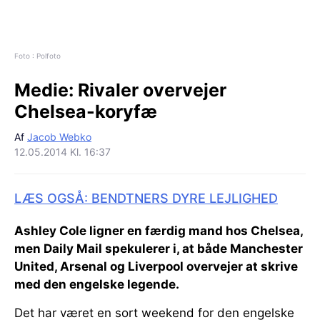
Foto : Polfoto
Medie:
Rivaler overvejer
Chelsea-koryfæ
Af
Jacob Webko
12.05.2014 Kl. 16:37
LÆS OGSÅ: BENDTNERS DYRE LEJLIGHED
Ashley Cole ligner en færdig mand hos Chelsea,
men Daily Mail spekulerer i, at både Manchester
United, Arsenal og Liverpool overvejer at skrive
med den engelske legende.
Det har været en sort weekend for den engelske