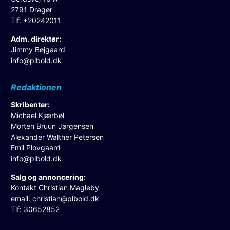
2791 Dragør
Tlf. +20242011
Adm. direktør:
Jimmy Bøjgaard
info@plbold.dk
Redaktionen
Skribenter:
Michael Kjærbøl
Morten Bruun Jørgensen
Alexander Walther Petersen
Emil Plovgaard
info@plbold.dk
Salg og annoncering:
Kontakt Christian Magleby
email:
christian@plbold.dk
Tlf: 30652852