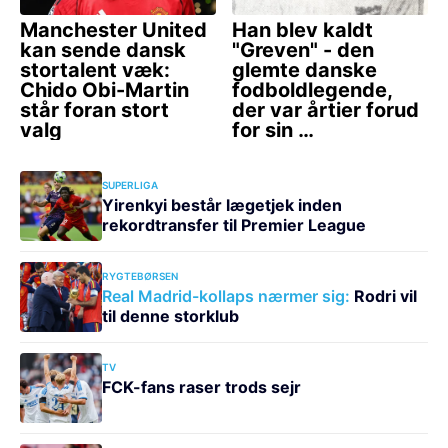
SUPERLIGA
Yirenkyi består lægetjek inden
rekordtransfer til Premier League
RYGTEBØRSEN
Real Madrid-kollaps nærmer sig:
Rodri vil
til denne storklub
TV
FCK-fans raser trods sejr