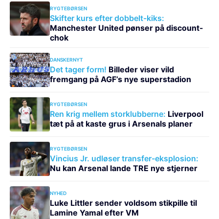
RYGTEBØRSEN
Skifter kurs efter dobbelt-kiks:
Manchester United pønser på discount-
chok
DANSKERNYT
Det tager form!
Billeder viser vild
fremgang på AGF’s nye superstadion
RYGTEBØRSEN
Ren krig mellem storklubberne:
Liverpool
tæt på at kaste grus i Arsenals planer
RYGTEBØRSEN
Vincius Jr. udløser transfer-eksplosion:
Nu kan Arsenal lande TRE nye stjerner
NYHED
Luke Littler sender voldsom stikpille til
Lamine Yamal efter VM