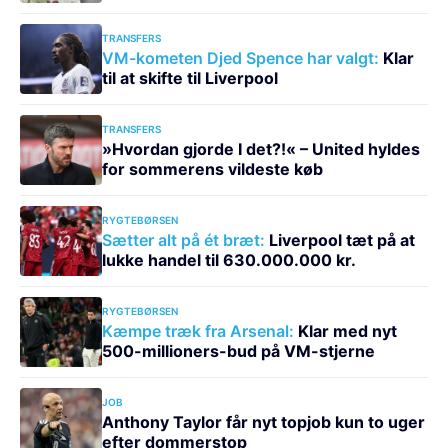
TRANSFERS
VM-kometen Djed Spence har valgt:
Klar
til at skifte til Liverpool
TRANSFERS
»Hvordan gjorde I det?!« – United hyldes
for sommerens vildeste køb
RYGTEBØRSEN
Sætter alt på ét bræt:
Liverpool tæt på at
lukke handel til 630.000.000 kr.
RYGTEBØRSEN
Kæmpe træk fra Arsenal:
Klar med nyt
500-millioners-bud på VM-stjerne
JOB
Anthony Taylor får nyt topjob kun to uger
efter dommerstop