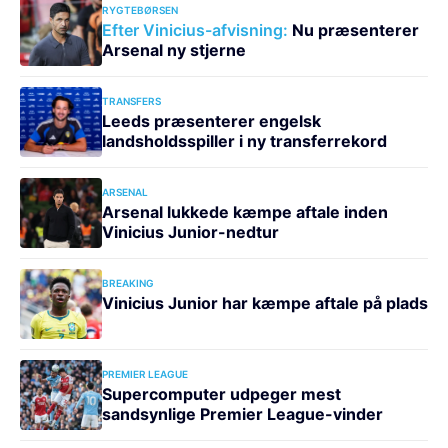
RYGTEBØRSEN
Efter Vinicius-afvisning:
Nu præsenterer
Arsenal ny stjerne
TRANSFERS
Leeds præsenterer engelsk
landsholdsspiller i ny transferrekord
ARSENAL
Arsenal lukkede kæmpe aftale inden
Vinicius Junior-nedtur
BREAKING
Vinicius Junior har kæmpe aftale på plads
PREMIER LEAGUE
Supercomputer udpeger mest
sandsynlige Premier League-vinder