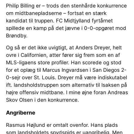
Philip Billing er – trods den stenhårde konkurrence
om midtbanepladserne – fortsat en stærk
kandidat til truppen. FC Midtjylland fyrtårnet
spillede en kamp på det jævne i 0-0-opgøret mod
Brøndby.
Og så er det ikke uvigtigt, at Anders Dreyer, helt
ovre i Californien, atter fører sig frem som en af
MLS-ligaens store profiler. Han scorede og stod
for et oplæg til Marcus Ingvardsen i San Diegos 2-
0-sejr over St. Louis. Dreyer må være indiskutabel
ift. landsholdstruppen som alternativ til Isaksen på
højre offensiv midtbane. I mine øjne foran Andreas
Skov Olsen i den konkurrence.
Angriberne
Rasmus Højlund er omtalt ovenfor. Hans plads
som landsholdets spydspids er uangribelig. Men