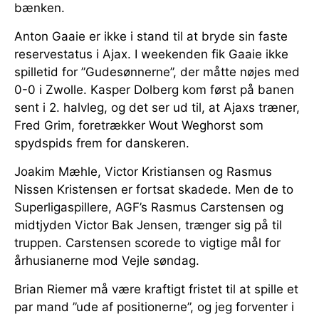
bænken.
Anton Gaaie er ikke i stand til at bryde sin faste
reservestatus i Ajax. I weekenden fik Gaaie ikke
spilletid for ”Gudesønnerne”, der måtte nøjes med
0-0 i Zwolle. Kasper Dolberg kom først på banen
sent i 2. halvleg, og det ser ud til, at Ajaxs træner,
Fred Grim, foretrækker Wout Weghorst som
spydspids frem for danskeren.
Joakim Mæhle, Victor Kristiansen og Rasmus
Nissen Kristensen er fortsat skadede. Men de to
Superligaspillere, AGF’s Rasmus Carstensen og
midtjyden Victor Bak Jensen, trænger sig på til
truppen. Carstensen scorede to vigtige mål for
århusianerne mod Vejle søndag.
Brian Riemer må være kraftigt fristet til at spille et
par mand ”ude af positionerne”, og jeg forventer i