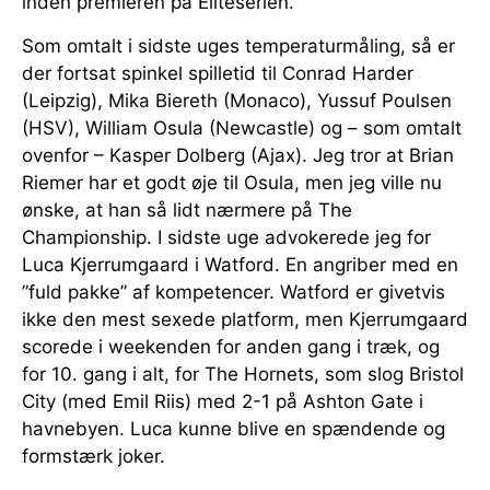
inden premieren på Eliteserien.
Som omtalt i sidste uges temperaturmåling, så er
der fortsat spinkel spilletid til Conrad Harder
(Leipzig), Mika Biereth (Monaco), Yussuf Poulsen
(HSV), William Osula (Newcastle) og – som omtalt
ovenfor – Kasper Dolberg (Ajax). Jeg tror at Brian
Riemer har et godt øje til Osula, men jeg ville nu
ønske, at han så lidt nærmere på The
Championship. I sidste uge advokerede jeg for
Luca Kjerrumgaard i Watford. En angriber med en
”fuld pakke” af kompetencer. Watford er givetvis
ikke den mest sexede platform, men Kjerrumgaard
scorede i weekenden for anden gang i træk, og
for 10. gang i alt, for The Hornets, som slog Bristol
City (med Emil Riis) med 2-1 på Ashton Gate i
havnebyen. Luca kunne blive en spændende og
formstærk joker.