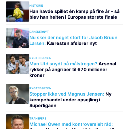
HISTORIE
Han havde spillet én kamp på fire år – så
blev han helten i Europas største finale
DANSKERNYT
Nu sker der noget stort for Jacob Bruun
Larsen:
Kæresten afslører nyt
RYGTEBØRSEN
Man Utd snydt på målstregen?
Arsenal
rykker på angriber til 670 millioner
kroner
RYGTEBØRSEN
Stopper ikke ved Magnus Jensen:
Ny
kæmpehandel under opsejling i
Superligaen
TRANSFERS
Michael Owen med kontroversielt råd: