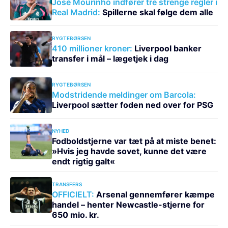
José Mourinho indfører tre strenge regler i
Real Madrid:
Spillerne skal følge dem alle
RYGTEBØRSEN
410 millioner kroner:
Liverpool banker
transfer i mål – lægetjek i dag
RYGTEBØRSEN
Modstridende meldinger om Barcola:
Liverpool sætter foden ned over for PSG
NYHED
Fodboldstjerne var tæt på at miste benet:
»Hvis jeg havde sovet, kunne det være
endt rigtig galt«
TRANSFERS
OFFICIELT:
Arsenal gennemfører kæmpe
handel – henter Newcastle-stjerne for
650 mio. kr.