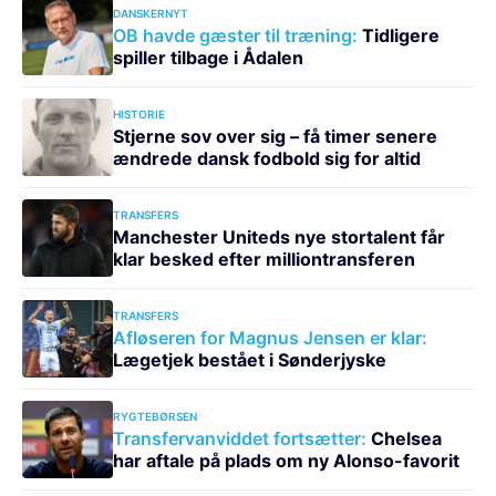
DANSKERNYT
OB havde gæster til træning:
Tidligere
spiller tilbage i Ådalen
HISTORIE
Stjerne sov over sig – få timer senere
ændrede dansk fodbold sig for altid
TRANSFERS
Manchester Uniteds nye stortalent får
klar besked efter milliontransferen
TRANSFERS
Afløseren for Magnus Jensen er klar:
Lægetjek bestået i Sønderjyske
RYGTEBØRSEN
Transfervanviddet fortsætter:
Chelsea
har aftale på plads om ny Alonso-favorit