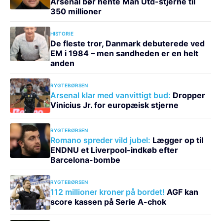
Arsenal bør hente Man Utd-stjerne til
350 millioner
HISTORIE
De fleste tror, Danmark debuterede ved
EM i 1984 – men sandheden er en helt
anden
RYGTEBØRSEN
Arsenal klar med vanvittigt bud:
Dropper
Vinicius Jr. for europæisk stjerne
RYGTEBØRSEN
Romano spreder vild jubel:
Lægger op til
ENDNU et Liverpool-indkøb efter
Barcelona-bombe
RYGTEBØRSEN
112 millioner kroner på bordet!
AGF kan
score kassen på Serie A-chok