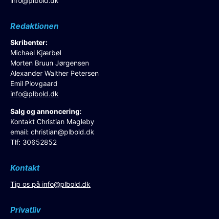
info@plbold.dk
Redaktionen
Skribenter:
Michael Kjærbøl
Morten Bruun Jørgensen
Alexander Walther Petersen
Emil Plovgaard
info@plbold.dk
Salg og annoncering:
Kontakt Christian Magleby
email:
christian@plbold.dk
Tlf: 30652852
Kontakt
Tip os på
info@plbold.dk
Privatliv