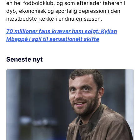
en hel fodboldklub, og som efterlader taberen i
dyb, økonomisk og sportslig depression i den
næstbedste række i endnu en sæson.
70 millioner fans kræver ham solgt:
Kylian
Mbappé i spil til sensationelt skifte
Seneste nyt