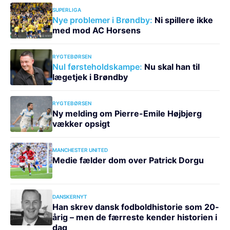
SUPERLIGA
Nye problemer i Brøndby:
Ni spillere ikke
med mod AC Horsens
RYGTEBØRSEN
Nul førsteholdskampe:
Nu skal han til
lægetjek i Brøndby
RYGTEBØRSEN
Ny melding om Pierre-Emile Højbjerg
vækker opsigt
MANCHESTER UNITED
Medie fælder dom over Patrick Dorgu
DANSKERNYT
Han skrev dansk fodboldhistorie som 20-
årig – men de færreste kender historien i
dag