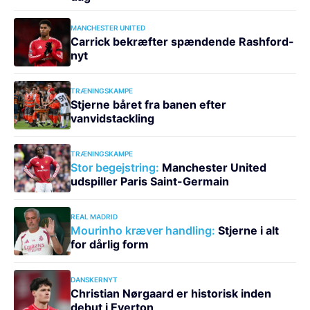
MANCHESTER UNITED
Carrick bekræfter spændende Rashford-
nyt
TRÆNINGSKAMPE
Stjerne båret fra banen efter
vanvidstackling
TRÆNINGSKAMPE
Stor begejstring:
Manchester United
udspiller Paris Saint-Germain
REAL MADRID
Mourinho kræver handling:
Stjerne i alt
for dårlig form
DANSKERNYT
Christian Nørgaard er historisk inden
debut i Everton