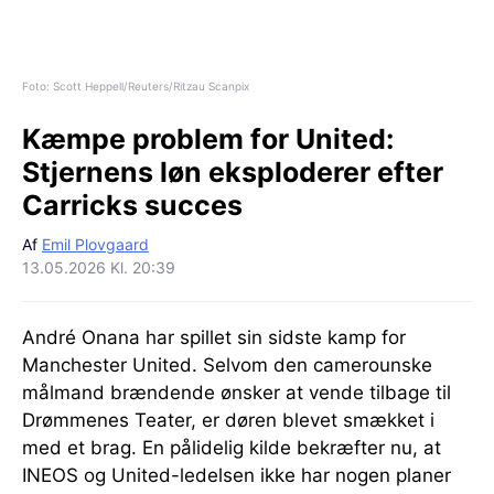
Foto: Scott Heppell/Reuters/Ritzau Scanpix
Kæmpe problem for United:
Stjernens løn eksploderer efter
Carricks succes
Af
Emil Plovgaard
13.05.2026 Kl. 20:39
André Onana har spillet sin sidste kamp for
Manchester United. Selvom den camerounske
målmand brændende ønsker at vende tilbage til
Drømmenes Teater, er døren blevet smækket i
med et brag. En pålidelig kilde bekræfter nu, at
INEOS og United-ledelsen ikke har nogen planer