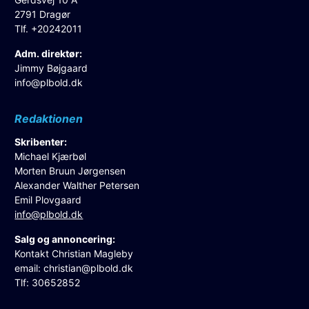
2791 Dragør
Tlf. +20242011
Adm. direktør:
Jimmy Bøjgaard
info@plbold.dk
Redaktionen
Skribenter:
Michael Kjærbøl
Morten Bruun Jørgensen
Alexander Walther Petersen
Emil Plovgaard
info@plbold.dk
Salg og annoncering:
Kontakt Christian Magleby
email:
christian@plbold.dk
Tlf: 30652852