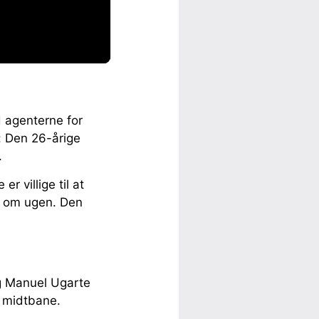
 agenterne for
: Den 26-årige
.
r villige til at
r. om ugen. Den
og Manuel Ugarte
e midtbane.