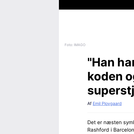
Foto: IMAGO
"Han har
koden o
superstj
Af
Emil Plovgaard
Det er næsten sym
Rashford i Barcelon