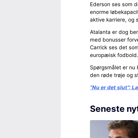
Ederson ses som den
enorme løbekapacite
aktive karriere, og
Atalanta er dog ben
med bonusser forve
Carrick ses det som
europæisk fodbold
Spørgsmålet er nu k
den røde trøje og st
“Nu er det slut”:
La
Seneste ny