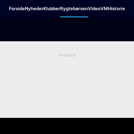
Forside
Nyheder
Klubber
Rygtebørsen
Video
VM
Historie
Annonce