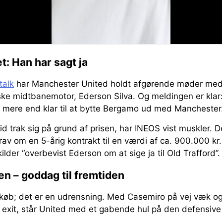
 Han har sagt ja
talk
har Manchester United holdt afgørende møder med
nske midtbanemotor, Ederson Silva. Og meldingen er klar
r mere end klar til at bytte Bergamo ud med Manchester
 trak sig på grund af prisen, har INEOS vist muskler. De e
av om en 5-årig kontrakt til en værdi af ca. 900.000 k
 kilder “overbevist Ederson om at sige ja til Old Trafford”.
den – goddag til fremtiden
t køb; det er en udrensning. Med Casemiro på vej væk 
n exit, står United med et gabende hul på den defensiv