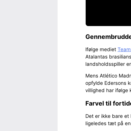
Gennembruddet:
Ifølge mediet
Team
Atalantas brasilia
landsholdsspiller e
Mens Atlético Madrid
opfylde Edersons kr
villighed har ifølge
Farvel til forti
Det er ikke bare e
ligeledes tæt på e