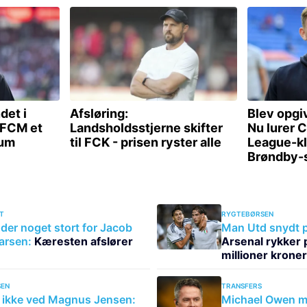
T
RYGTEBØRSEN
der noget stort for Jacob
Man Utd snydt 
arsen:
Kæresten afslører
Arsenal rykker p
millioner kroner
EN
TRANSFERS
 ikke ved Magnus Jensen:
Michael Owen me