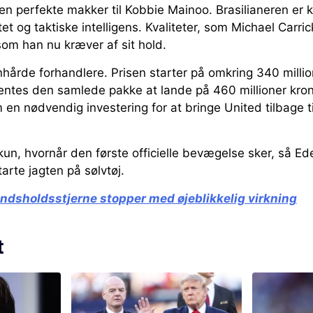
 perfekte makker til Kobbie Mainoo. Brasilianeren er k
t og taktiske intelligens. Kvaliteter, som Michael Carric
 som han nu kræver af sit hold.
hårde forhandlere. Prisen starter på omkring 340 milli
ntes den samlede pakke at lande på 460 millioner kron
 en nødvendig investering for at bringe United tilbage t
.
un, hvornår den første officielle bevægelse sker, så Ed
arte jagten på sølvtøj.
ndsholdsstjerne stopper med øjeblikkelig virkning
t