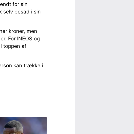
endt for sin
k selv besad i sin
oner kroner, men
er. For INEOS og
il toppen af
erson kan trække i