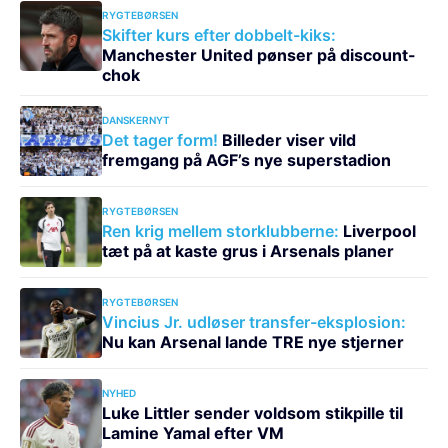
RYGTEBØRSEN
Skifter kurs efter dobbelt-kiks:
Manchester United pønser på discount-
chok
DANSKERNYT
Det tager form!
Billeder viser vild
fremgang på AGF’s nye superstadion
RYGTEBØRSEN
Ren krig mellem storklubberne:
Liverpool
tæt på at kaste grus i Arsenals planer
RYGTEBØRSEN
Vincius Jr. udløser transfer-eksplosion:
Nu kan Arsenal lande TRE nye stjerner
NYHED
Luke Littler sender voldsom stikpille til
Lamine Yamal efter VM