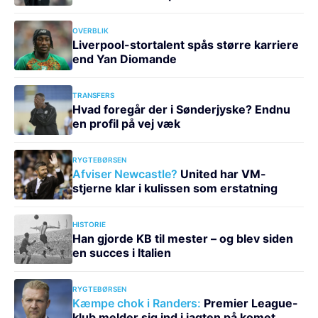
OVERBLIK
Liverpool-stortalent spås større karriere
end Yan Diomande
TRANSFERS
Hvad foregår der i Sønderjyske? Endnu
en profil på vej væk
RYGTEBØRSEN
Afviser Newcastle?
United har VM-
stjerne klar i kulissen som erstatning
HISTORIE
Han gjorde KB til mester – og blev siden
en succes i Italien
RYGTEBØRSEN
Kæmpe chok i Randers:
Premier League-
klub melder sig ind i jagten på komet