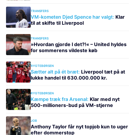
TRANSFERS
VM-kometen Djed Spence har valgt:
Klar
til at skifte til Liverpool
TRANSFERS
»Hvordan gjorde I det?!« – United hyldes
for sommerens vildeste køb
RYGTEBØRSEN
Sætter alt på ét bræt:
Liverpool tæt på at
lukke handel til 630.000.000 kr.
RYGTEBØRSEN
Kæmpe træk fra Arsenal:
Klar med nyt
500-millioners-bud på VM-stjerne
JOB
Anthony Taylor får nyt topjob kun to uger
efter dommerstop