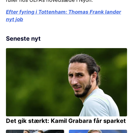
ruller hos UEFA’s hovedsæde i Nyon.
Efter fyring i Tottenham:
Thomas Frank lander
nyt job
Seneste nyt