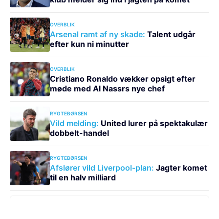
OVERBLIK
Arsenal ramt af ny skade:
Talent udgår
efter kun ni minutter
OVERBLIK
Cristiano Ronaldo vækker opsigt efter
møde med Al Nassrs nye chef
RYGTEBØRSEN
Vild melding:
United lurer på spektakulær
dobbelt-handel
RYGTEBØRSEN
Afslører vild Liverpool-plan:
Jagter komet
til en halv milliard