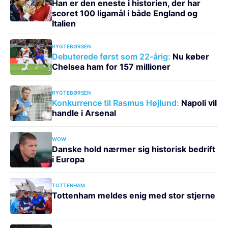
Han er den eneste i historien, der har
scoret 100 ligamål i både England og
Italien
RYGTEBØRSEN
Debuterede først som 22-årig:
Nu køber
Chelsea ham for 157 millioner
RYGTEBØRSEN
Konkurrence til Rasmus Højlund:
Napoli vil
handle i Arsenal
WOW
Danske hold nærmer sig historisk bedrift
i Europa
TOTTENHAM
Tottenham meldes enig med stor stjerne