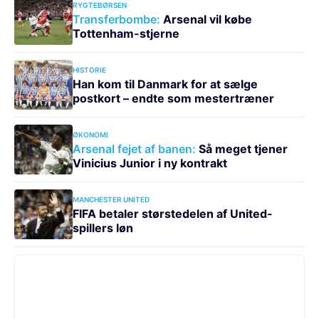
RYGTEBØRSEN
Transferbombe:
Arsenal vil købe
Tottenham-stjerne
HISTORIE
Han kom til Danmark for at sælge
postkort – endte som mestertræner
ØKONOMI
Arsenal fejet af banen:
Så meget tjener
Vinicius Junior i ny kontrakt
MANCHESTER UNITED
FIFA betaler størstedelen af United-
spillers løn