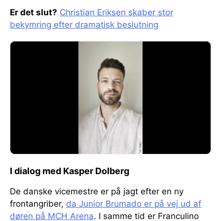
Er det slut?
Christian Eriksen skaber stor
bekymring efter dramatisk beslutning
I dialog med Kasper Dolberg
De danske vicemestre er på jagt efter en ny
frontangriber,
da Junior Brumado er på vej ud af
døren på MCH Arena
. I samme tid er Franculino