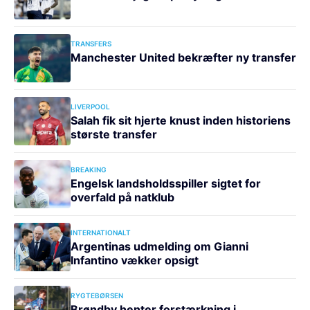
TRANSFERS
Manchester United bekræfter ny transfer
LIVERPOOL
Salah fik sit hjerte knust inden historiens
største transfer
BREAKING
Engelsk landsholdsspiller sigtet for
overfald på natklub
INTERNATIONALT
Argentinas udmelding om Gianni
Infantino vækker opsigt
RYGTEBØRSEN
Brøndby henter forstærkning i