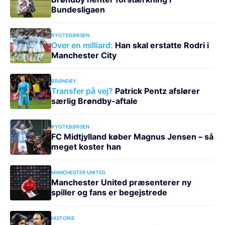
Bundesligaen
RYGTEBØRSEN
Over en milliard:
Han skal erstatte Rodri i
Manchester City
BRØNDBY
Transfer på vej?
Patrick Pentz afslører
særlig Brøndby-aftale
RYGTEBØRSEN
FC Midtjylland køber Magnus Jensen – så
meget koster han
MANCHESTER UNITED
Manchester United præsenterer ny
spiller og fans er begejstrede
HISTORIE