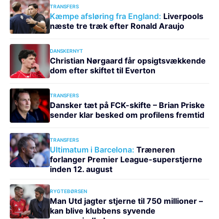
TRANSFERS
Kæmpe afsløring fra England:
Liverpools
næste tre træk efter Ronald Araujo
DANSKERNYT
Christian Nørgaard får opsigtsvækkende
dom efter skiftet til Everton
TRANSFERS
Dansker tæt på FCK-skifte – Brian Priske
sender klar besked om profilens fremtid
TRANSFERS
Ultimatum i Barcelona:
Træneren
forlanger Premier League-superstjerne
inden 12. august
RYGTEBØRSEN
Man Utd jagter stjerne til 750 millioner –
kan blive klubbens syvende