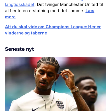
langtidsskadet
. Det tvinger Manchester United til
at hente en erstatning med det samme.
Læs
mere
.
Alt du skal vide om Champions League: Her er
vinderne og taberne
Seneste nyt