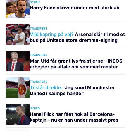
NYHED
Harry Kane skriver under med storklub
TRANSFERS
Vild kapring på vej?
Arsenal slår til med et
bud på Uniteds store drømme-signing
TRANSFERS
Man Utd får grønt lys fra stjerne – INEOS
arbejder på aftale om sommertransfer
TRANSFERS
Tilstår direkte:
“Jeg snød Manchester
United i kæmpe handel”
NYHED
Hansi Flick har fået nok af Barcelona-
kaptajn – nu er han under massivt pres