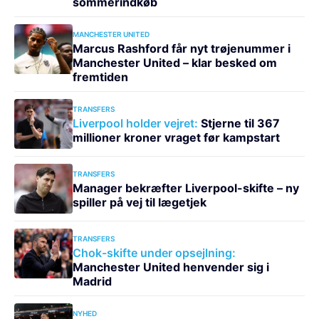
sommerindkøb
MANCHESTER UNITED
Marcus Rashford får nyt trøjenummer i
Manchester United – klar besked om
fremtiden
TRANSFERS
Liverpool holder vejret:
Stjerne til 367
millioner kroner vraget før kampstart
TRANSFERS
Manager bekræfter Liverpool-skifte – ny
spiller på vej til lægetjek
TRANSFERS
Chok-skifte under opsejlning:
Manchester United henvender sig i
Madrid
NYHED