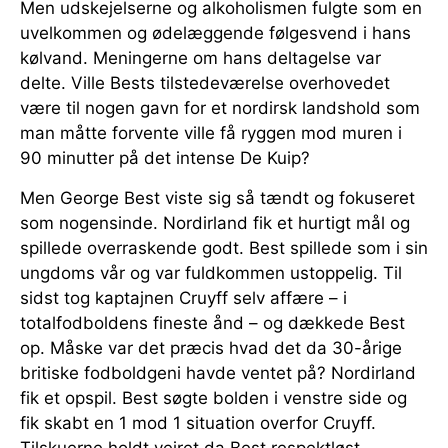
Men udskejelserne og alkoholismen fulgte som en
uvelkommen og ødelæggende følgesvend i hans
kølvand. Meningerne om hans deltagelse var
delte. Ville Bests tilstedeværelse overhovedet
være til nogen gavn for et nordirsk landshold som
man måtte forvente ville få ryggen mod muren i
90 minutter på det intense De Kuip?
Men George Best viste sig så tændt og fokuseret
som nogensinde. Nordirland fik et hurtigt mål og
spillede overraskende godt. Best spillede som i sin
ungdoms vår og var fuldkommen ustoppelig. Til
sidst tog kaptajnen Cruyff selv affære – i
totalfodboldens fineste ånd – og dækkede Best
op. Måske var det præcis hvad det da 30-årige
britiske fodboldgeni havde ventet på? Nordirland
fik et opspil. Best søgte bolden i venstre side og
fik skabt en 1 mod 1 situation overfor Cruyff.