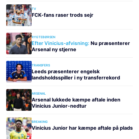
TV
FCK-fans raser trods sejr
RYGTEBØRSEN
Efter Vinicius-afvisning:
Nu præsenterer
Arsenal ny stjerne
TRANSFERS
Leeds præsenterer engelsk
landsholdsspiller i ny transferrekord
ARSENAL
Arsenal lukkede kæmpe aftale inden
Vinicius Junior-nedtur
BREAKING
Vinicius Junior har kæmpe aftale på plads