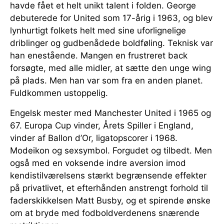
havde fået et helt unikt talent i folden. George
debuterede for United som 17-årig i 1963, og blev
lynhurtigt folkets helt med sine uforlignelige
driblinger og gudbenådede boldføling. Teknisk var
han enestående. Mangen en frustreret back
forsøgte, med alle midler, at sætte den unge wing
på plads. Men han var som fra en anden planet.
Fuldkommen ustoppelig.
Engelsk mester med Manchester United i 1965 og
67. Europa Cup vinder, Årets Spiller i England,
vinder af Ballon d’Or, ligatopscorer i 1968.
Modeikon og sexsymbol. Forgudet og tilbedt. Men
også med en voksende indre aversion imod
kendistilværelsens stærkt begrænsende effekter
på privatlivet, et efterhånden anstrengt forhold til
faderskikkelsen Matt Busby, og et spirende ønske
om at bryde med fodboldverdenens snærende