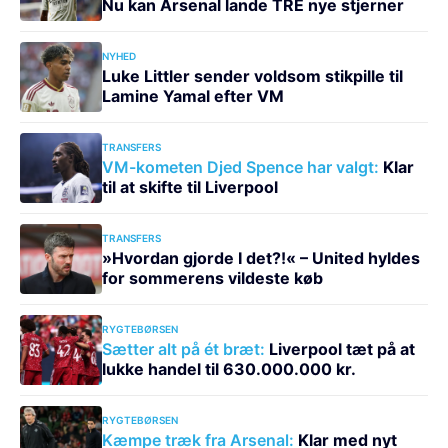
Nu kan Arsenal lande TRE nye stjerner
NYHED
Luke Littler sender voldsom stikpille til
Lamine Yamal efter VM
TRANSFERS
VM-kometen Djed Spence har valgt:
Klar
til at skifte til Liverpool
TRANSFERS
»Hvordan gjorde I det?!« – United hyldes
for sommerens vildeste køb
RYGTEBØRSEN
Sætter alt på ét bræt:
Liverpool tæt på at
lukke handel til 630.000.000 kr.
RYGTEBØRSEN
Kæmpe træk fra Arsenal:
Klar med nyt