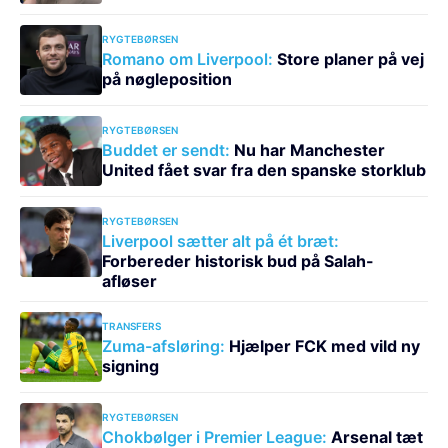
RYGTEBØRSEN
Romano om Liverpool:
Store planer på vej
på nøgleposition
RYGTEBØRSEN
Buddet er sendt:
Nu har Manchester
United fået svar fra den spanske storklub
RYGTEBØRSEN
Liverpool sætter alt på ét bræt:
Forbereder historisk bud på Salah-
afløser
TRANSFERS
Zuma-afsløring:
Hjælper FCK med vild ny
signing
RYGTEBØRSEN
Chokbølger i Premier League:
Arsenal tæt