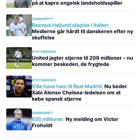
på at kapre engelsk landsholdsspiller
DANSKERNYT
Rasmus Højlund slagtes i Italien:
Medierne går hårdt til danskeren efter ny
skuffelse
RYGTEBØRSEN
United jagter stjerne til 209 millioner – nu
kommer beskeden, de frygtede
RYGTEBØRSEN
Ville have ham til Real Madrid:
Nu beder
Xabi Alonso Chelsea-ledelsen om at
købe spansk stjerne
DANSKERNYT
635 millioner:
Ny melding om Victor
Froholdt