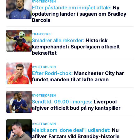
RYGTEBØRSEN
Efter påstande om indgået aftale:
Ny
opdatering lander i sagaen om Bradley
Barcola
TRANSFERS
Smadrer alle rekorder:
Historisk
kæmpehandel i Superligaen officielt
bekræftet
RYGTEBØRSEN
Efter Rodri-chok:
Manchester City har
fundet manden til at løfte arven
RYGTEBØRSEN
Sendt kl. 09.00 i morges:
Liverpool
afgiver officielt bud på ny kantspiller
RYGTEBØRSEN
Meldt som ‘done deal’ i udlandet:
Nu
afliver Farzam vild Brøndby-historie