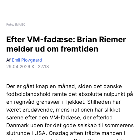
Foto: IMAGO
Efter VM-fadæse:
Brian Riemer
melder ud om fremtiden
Af
Emil Plovgaard
29.04.2026 Kl. 22:18
Der er gået knap en måned, siden det danske
fodboldlandshold ramte det absolutte nulpunkt på
en regnvåd grønsvær i Tjekkiet. Stilheden har
været øredøvende, mens nationen har slikket
sårene efter den VM-fadæse, der efterlod
Danmark uden for det gode selskab til sommerens
slutrunde i USA. Onsdag aften trådte manden i