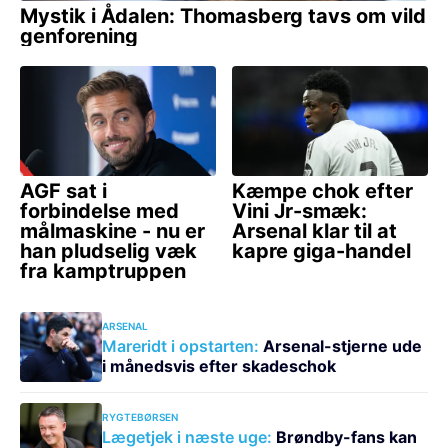
ARSENAL
Mareridt i opstarten:
Arsenal-stjerne ude
i månedsvis efter skadeschok
RYGTEBØRSEN
Lægetjek i næste uge:
Brøndby-fans kan