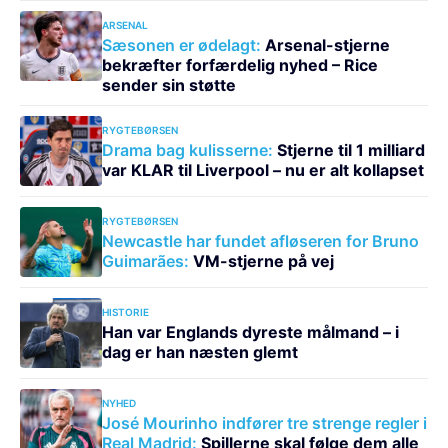
ARSENAL
Sæsonen er ødelagt:
Arsenal-stjerne
bekræfter forfærdelig nyhed – Rice
sender sin støtte
RYGTEBØRSEN
Drama bag kulisserne:
Stjerne til 1 milliard
var KLAR til Liverpool – nu er alt kollapset
RYGTEBØRSEN
Newcastle har fundet afløseren for Bruno
Guimarães:
VM-stjerne på vej
HISTORIE
Han var Englands dyreste målmand – i
dag er han næsten glemt
NYHED
José Mourinho indfører tre strenge regler i
Real Madrid:
Spillerne skal følge dem alle