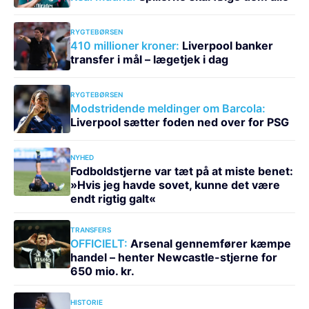
RYGTEBØRSEN
410 millioner kroner:
Liverpool banker
transfer i mål – lægetjek i dag
RYGTEBØRSEN
Modstridende meldinger om Barcola:
Liverpool sætter foden ned over for PSG
NYHED
Fodboldstjerne var tæt på at miste benet:
»Hvis jeg havde sovet, kunne det være
endt rigtig galt«
TRANSFERS
OFFICIELT:
Arsenal gennemfører kæmpe
handel – henter Newcastle-stjerne for
650 mio. kr.
HISTORIE