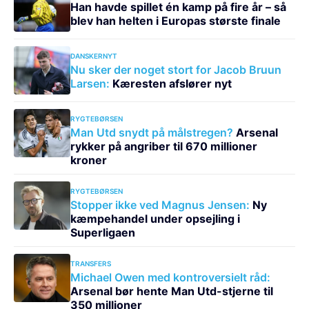
Han havde spillet én kamp på fire år – så
blev han helten i Europas største finale
DANSKERNYT
Nu sker der noget stort for Jacob Bruun
Larsen:
Kæresten afslører nyt
RYGTEBØRSEN
Man Utd snydt på målstregen?
Arsenal
rykker på angriber til 670 millioner
kroner
RYGTEBØRSEN
Stopper ikke ved Magnus Jensen:
Ny
kæmpehandel under opsejling i
Superligaen
TRANSFERS
Michael Owen med kontroversielt råd:
Arsenal bør hente Man Utd-stjerne til
350 millioner