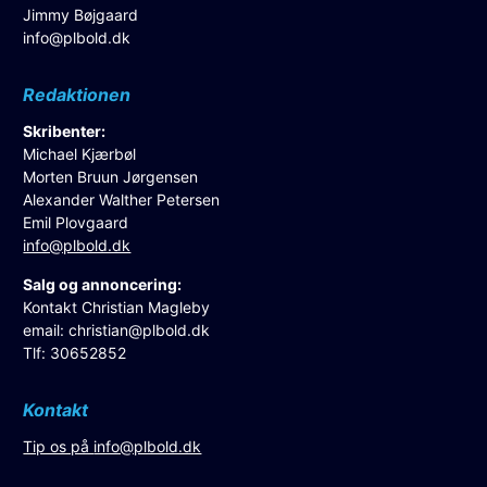
Jimmy Bøjgaard
info@plbold.dk
Redaktionen
Skribenter:
Michael Kjærbøl
Morten Bruun Jørgensen
Alexander Walther Petersen
Emil Plovgaard
info@plbold.dk
Salg og annoncering:
Kontakt Christian Magleby
email:
christian@plbold.dk
Tlf: 30652852
Kontakt
Tip os på
info@plbold.dk