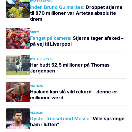
RYGTEBØRSEN
Inden Bruno Guimarães:
Droppet stjerne
til 870 millioner var Artetas absolutte
drøm
VIDEO
Fanget på kamera:
Stjerne tager afsked –
på vej til Liverpool
RYGTEBØRSEN
Har budt 52,5 millioner på Thomas
Jørgensen
VM 2026
Haaland kan slå vild rekord – denne er
millioner værd
VM 2026
Dyster trussel mod Messi:
“Ville sprænge
ham i luften”