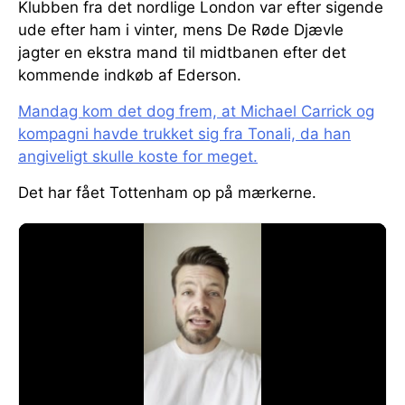
Klubben fra det nordlige London var efter sigende
ude efter ham i vinter, mens De Røde Djævle
jagter en ekstra mand til midtbanen efter det
kommende indkøb af Ederson.
Mandag kom det dog frem, at Michael Carrick og
kompagni havde trukket sig fra Tonali, da han
angiveligt skulle koste for meget.
Det har fået Tottenham op på mærkerne.