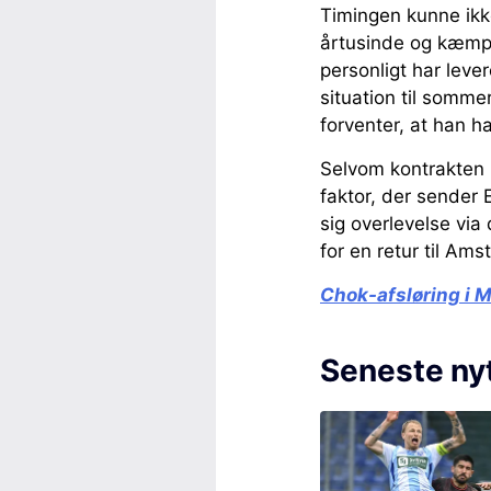
Timingen kunne ikke
årtusinde og kæmpe
personligt har leve
situation til somme
forventer, at han har
Selvom kontrakten 
faktor, der sender E
sig overlevelse via
for en retur til Am
Chok-afsløring i 
Seneste ny