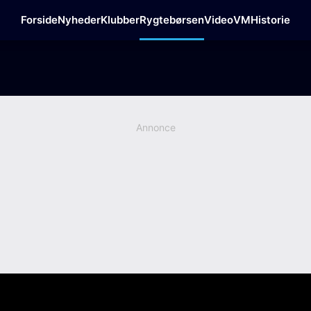
Forside
Nyheder
Klubber
Rygtebørsen
Video
VM
Historie
Annonce