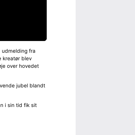
 udmelding fra
e kreatør blev
øje over hovedet
døvende jubel blandt
i sin tid fik sit