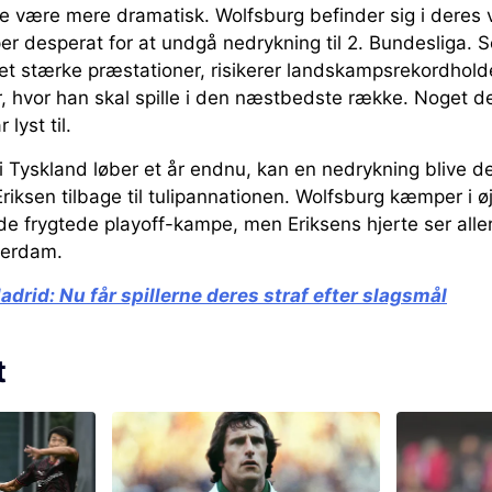
 være mere dramatisk. Wolfsburg befinder sig i deres v
r desperat for at undgå nedrykning til 2. Bundesliga. 
ret stærke præstationer, risikerer landskampsrekordholde
r, hvor han skal spille i den næstbedste række. Noget d
 lyst til.
i Tyskland løber et år endnu, kan en nedrykning blive 
riksen tilbage til tulipannationen. Wolfsburg kæmper i øj
 de frygtede playoff-kampe, men Eriksens hjerte ser alle
sterdam.
Madrid:
Nu får spillerne deres straf efter slagsmål
t