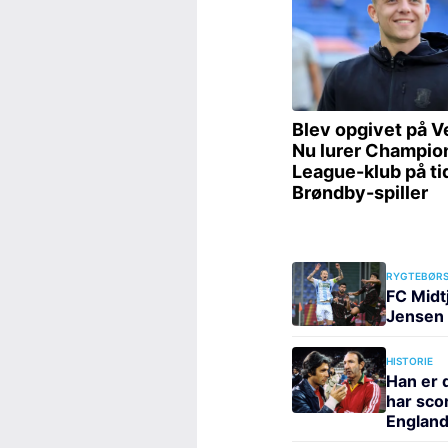
RYGTEBØRS
FC Midt
Jensen 
HISTORIE
Han er d
har scor
England 