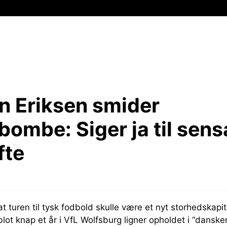
an Eriksen smider
rbombe:
Siger ja til sens
fte
t turen til tysk fodbold skulle være et nyt storhedskapite
blot knap et år i VfL Wolfsburg ligner opholdet i “dansker