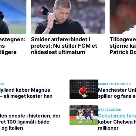
EN
MANCHESTER UNITED
jylland køber Magnus
Manchester Uni
– så meget koster han
spiller og fans 
RYGTEBØRSEN
en eneste i historien, der
Debuterede førs
et 100 ligamål i både
køber Chelsea 
og Italien
millioner