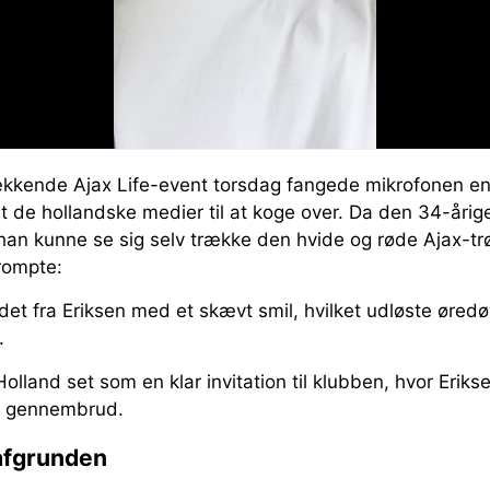
kkende Ajax Life-event torsdag fangede mikrofonen en
et de hollandske medier til at koge over. Da den 34-årig
 han kunne se sig selv trække den hvide og røde Ajax-tr
prompte:
ød det fra Eriksen med et skævt smil, hvilket udløste øre
.
olland set som en klar invitation til klubben, hvor Eriksen 
le gennembrud.
afgrunden