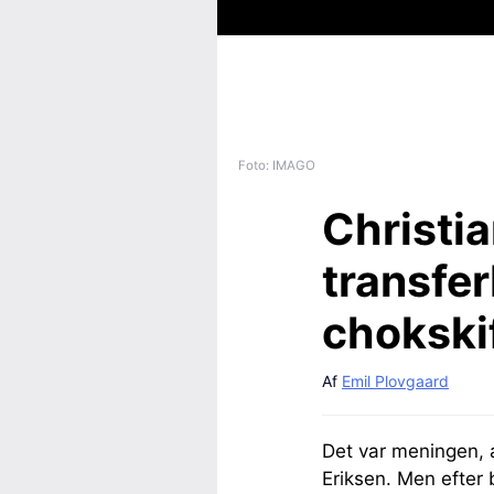
Foto: IMAGO
Christi
transfe
chokski
Af
Emil Plovgaard
Det var meningen, a
Eriksen. Men efter 