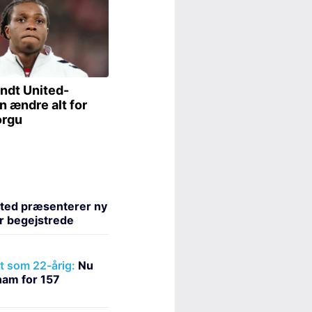
ted præsenterer ny
er begejstrede
t som 22-årig:
Nu
ham for 157