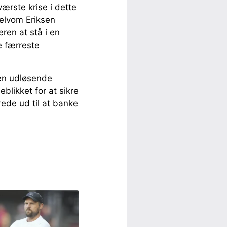
ærste krise i dette
Selvom Eriksen
ren at stå i en
e færreste
den udløsende
eblikket for at sikre
rede ud til at banke