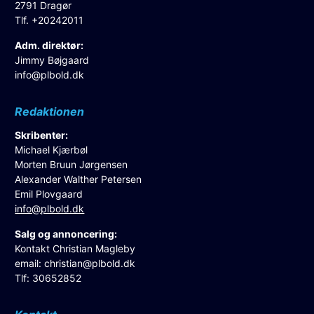
2791 Dragør
Tlf. +20242011
Adm. direktør:
Jimmy Bøjgaard
info@plbold.dk
Redaktionen
Skribenter:
Michael Kjærbøl
Morten Bruun Jørgensen
Alexander Walther Petersen
Emil Plovgaard
info@plbold.dk
Salg og annoncering:
Kontakt Christian Magleby
email:
christian@plbold.dk
Tlf: 30652852