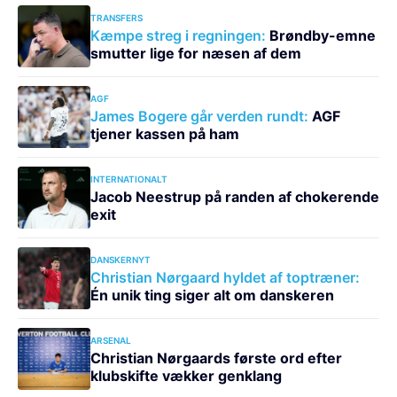
TRANSFERS
Kæmpe streg i regningen:
Brøndby-emne
smutter lige for næsen af dem
AGF
James Bogere går verden rundt:
AGF
tjener kassen på ham
INTERNATIONALT
Jacob Neestrup på randen af chokerende
exit
DANSKERNYT
Christian Nørgaard hyldet af toptræner:
Én unik ting siger alt om danskeren
ARSENAL
Christian Nørgaards første ord efter
klubskifte vækker genklang