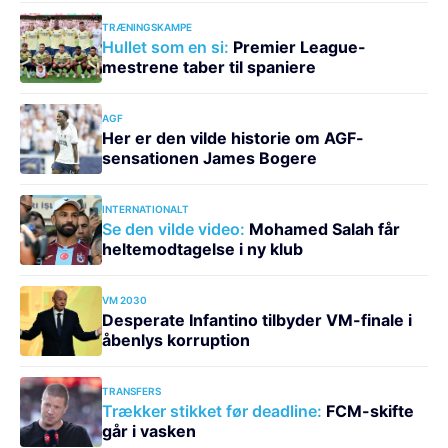
TRÆNINGSKAMPE
Hullet som en si:
Premier League-
mestrene taber til spaniere
AGF
Her er den vilde historie om AGF-
sensationen James Bogere
INTERNATIONALT
Se den vilde video:
Mohamed Salah får
heltemodtagelse i ny klub
VM 2030
Desperate Infantino tilbyder VM-finale i
åbenlys korruption
TRANSFERS
Trækker stikket før deadline:
FCM-skifte
går i vasken