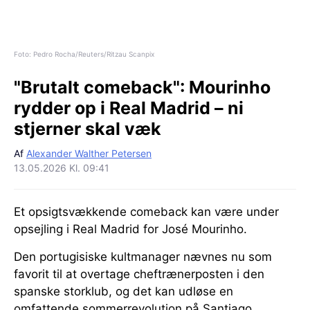
Foto: Pedro Rocha/Reuters/Ritzau Scanpix
"Brutalt comeback":
Mourinho
rydder op i Real Madrid – ni
stjerner skal væk
Af
Alexander Walther Petersen
13.05.2026 Kl. 09:41
Et opsigtsvækkende comeback kan være under
opsejling i Real Madrid for José Mourinho.
Den portugisiske kultmanager nævnes nu som
favorit til at overtage cheftrænerposten i den
spanske storklub, og det kan udløse en
omfattende sommerrevolution på Santiago