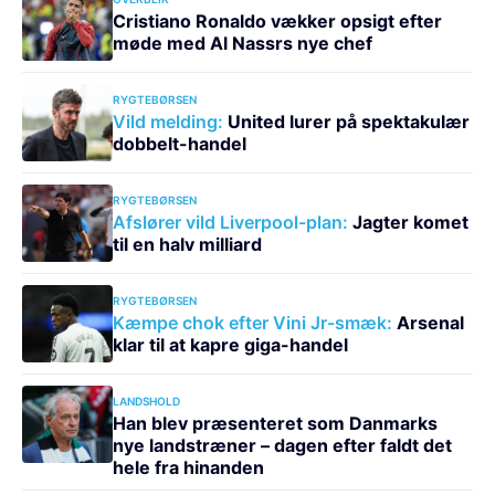
Cristiano Ronaldo vækker opsigt efter
møde med Al Nassrs nye chef
RYGTEBØRSEN
Vild melding:
United lurer på spektakulær
dobbelt-handel
RYGTEBØRSEN
Afslører vild Liverpool-plan:
Jagter komet
til en halv milliard
RYGTEBØRSEN
Kæmpe chok efter Vini Jr-smæk:
Arsenal
klar til at kapre giga-handel
LANDSHOLD
Han blev præsenteret som Danmarks
nye landstræner – dagen efter faldt det
hele fra hinanden