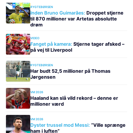
RYGTEBØRSEN
Inden Bruno Guimarães:
Droppet stjerne
til 870 millioner var Artetas absolutte
drøm
VIDEO
Fanget på kamera:
Stjerne tager afsked –
på vej til Liverpool
RYGTEBØRSEN
Har budt 52,5 millioner på Thomas
Jørgensen
VM 2026
Haaland kan slå vild rekord – denne er
millioner værd
VM 2026
Dyster trussel mod Messi:
“Ville sprænge
ham i luften”