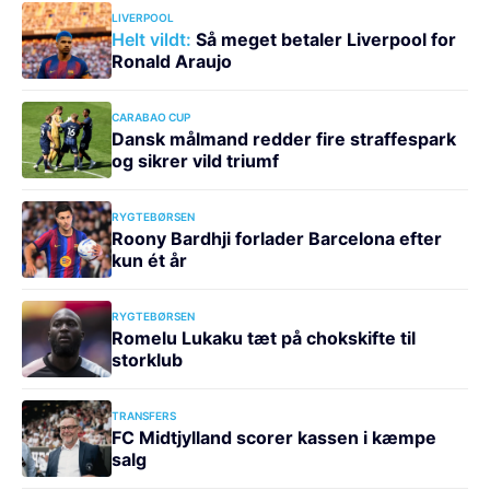
LIVERPOOL
Helt vildt:
Så meget betaler Liverpool for
Ronald Araujo
CARABAO CUP
Dansk målmand redder fire straffespark
og sikrer vild triumf
RYGTEBØRSEN
Roony Bardhji forlader Barcelona efter
kun ét år
RYGTEBØRSEN
Romelu Lukaku tæt på chokskifte til
storklub
TRANSFERS
FC Midtjylland scorer kassen i kæmpe
salg