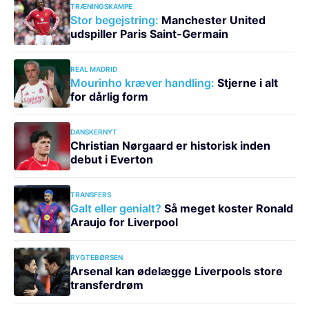
TRÆNINGSKAMPE
Stor begejstring:
Manchester United
udspiller Paris Saint-Germain
REAL MADRID
Mourinho kræver handling:
Stjerne i alt
for dårlig form
DANSKERNYT
Christian Nørgaard er historisk inden
debut i Everton
TRANSFERS
Galt eller genialt?
Så meget koster Ronald
Araujo for Liverpool
RYGTEBØRSEN
Arsenal kan ødelægge Liverpools store
transferdrøm