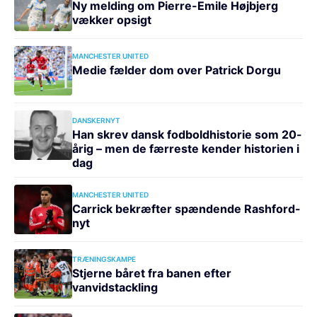
Ny melding om Pierre-Emile Højbjerg
vækker opsigt
MANCHESTER UNITED
Medie fælder dom over Patrick Dorgu
DANSKERNYT
Han skrev dansk fodboldhistorie som 20-
årig – men de færreste kender historien i
dag
MANCHESTER UNITED
Carrick bekræfter spændende Rashford-
nyt
TRÆNINGSKAMPE
Stjerne båret fra banen efter
vanvidstackling